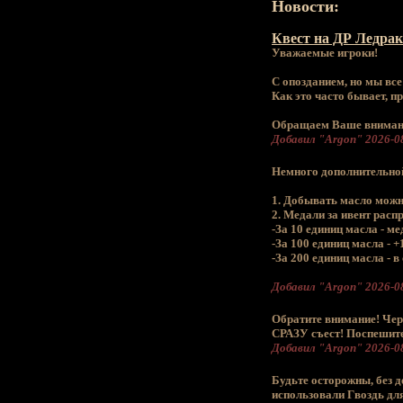
Новости:
Квест на ДР Ледрак
Уважаемые игроки!
С опозданием, но мы все
Как это часто бывает, п
Обращаем Ваше внимание 
Добавил "Argon" 2026-08
Немного дополнительной
1. Добывать масло можно
2. Медали за ивент рас
-За 10 единиц масла - ме
-За 100 единиц масла - +
-За 200 единиц масла - 
Добавил "Argon" 2026-08
Обратите внимание! Чере
СРАЗУ съест! Поспешите
Добавил "Argon" 2026-08
Будьте осторожны, без 
использовали Гвоздь для