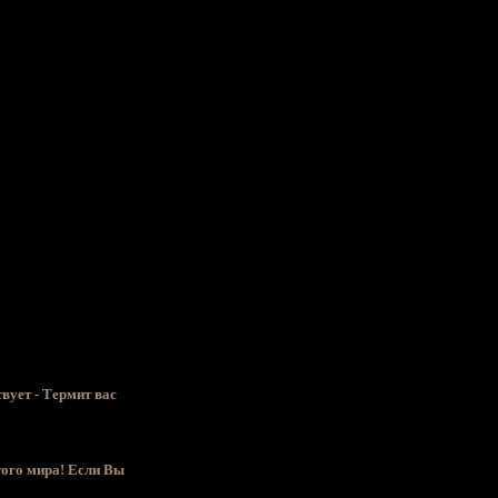
вует - Термит вас
того мира! Если Вы