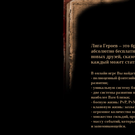
Лига Героев – это б
абсолютно бесплатн
новых друзей, сказ
каждый может стат
В онлайн игре Вы найдет
- полноценный фэнтезий
развития;
- уникальную систему бо
- две системы развития 
наиболее Вам близки;
- боевую жизнь: PvP, P
- клановую жизнь: захва
- огромное количество в
- множество гильдий, пр
- массу событий, котор
и запоминающейся.