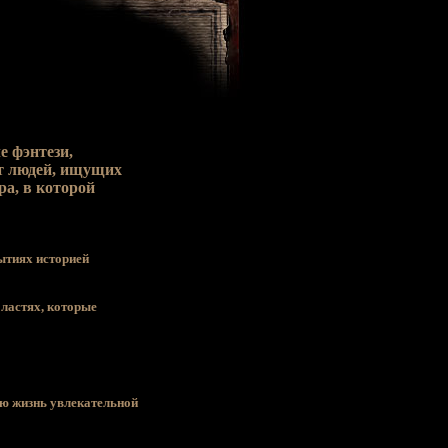
е фэнтези,
ет людей, ищущих
а, в которой
ытиях историей
бластях, которые
ую жизнь увлекательной