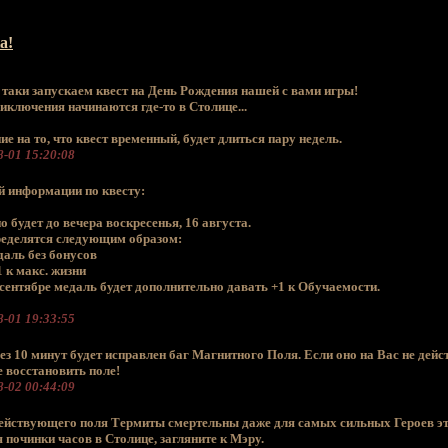
а!
 таки запускаем квест на День Рождения нашей с вами игры!
риключения начинаются где-то в Столице...
на то, что квест временный, будет длиться пару недель.
-01 15:20:08
 информации по квесту:
 будет до вечера воскресенья, 16 августа.
пределятся следующим образом:
даль без бонусов
1 к макс. жизни
в сентябре медаль будет дополнительно давать +1 к Обучаемости.
-01 19:33:55
з 10 минут будет исправлен баг Магнитного Поля. Если оно на Вас не дейст
 восстановить поле!
-02 00:44:09
действующего поля Термиты смертельны даже для самых сильных Героев э
 починки часов в Столице, загляните к Мэру.