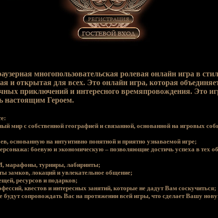
раузерная многопользовательская ролевая онлайн игра в стил
ая и открытая для всех. Это онлайн игра, которая объединя
очных приключений и интересного времяпровождения. Это игр
ь настоящим Героем.
е:
ный мир с собственной географией и связанной, основанной на игровых соб
ев, основанную на интуитивно понятной и приятно узнаваемой игре;
персонажа: боевую и экономическую – позволяющие достичь успеха в тех о
vM, марафоны, турниры, лабиринты;
ты замков, локаций и увлекательное общение;
ещей, ресурсов и подарков;
офессий, квестов и интересных занятий, которые не дадут Вам соскучиться;
ые будут сопровождать Вас на протяжении всей игры, что сделает Вашу нов