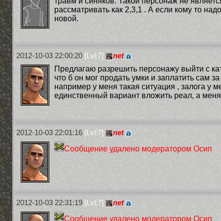
травм и синяков. Такой персонаж не являет
рассматривать как 2,3,1 . А если кому то над
новой.
2012-10-03 22:00:20
[Lvl:7]
net
Предлагаю разрешить персонажу выйти с кат
что б он мог продать умки и заплатить сам за
например у меня такая ситуация , залога у ме
единственный вариант вложить реал, а меня 
2012-10-03 22:01:16
[Lvl:7]
net
Сообщение удалено модератором Осип
2012-10-03 22:31:19
[Lvl:7]
net
Сообщение удалено модератором Осип