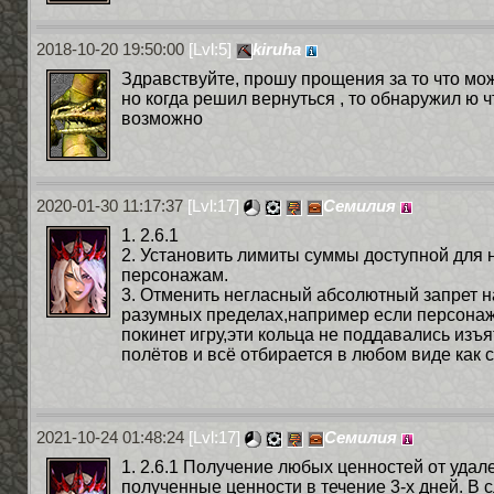
2018-10-20 19:50:00
[Lvl:5]
kiruha
Здравствуйте, прошу прощения за то что може
но когда решил вернуться , то обнаружил ю ч
возможно
2020-01-30 11:17:37
[Lvl:17]
Семилия
1. 2.6.1
2. Установить лимиты суммы доступной для
персонажам.
3. Отменить негласный абсолютный запрет н
разумных пределах,например если персонаж 
покинет игру,эти кольца не поддавались из
полётов и всё отбирается в любом виде как с
2021-10-24 01:48:24
[Lvl:17]
Семилия
1. 2.6.1 Получение любых ценностей от удал
полученные ценности в течение 3-х дней. В