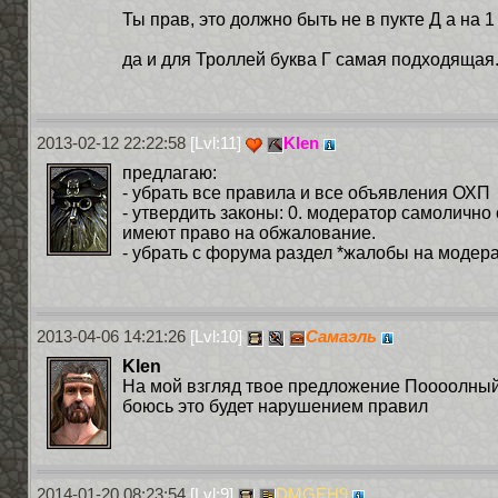
Ты прав, это должно быть не в пукте Д а на 1
да и для Троллей буква Г самая подходящая
2013-02-12 22:22:58
[Lvl:11]
Klen
предлагаю:
- убрать все правила и все объявления ОХП
- утвердить законы: 0. модератор самолично 
имеют право на обжалование.
- убрать с форума раздел *жалобы на модера
2013-04-06 14:21:26
[Lvl:10]
Самаэль
Klen
На мой взгляд твое предложение Поооолный Б
боюсь это будет нарушением правил
2014-01-20 08:23:54
[Lvl:9]
DMGEH9