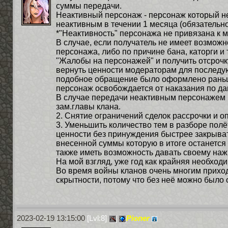
суммы передачи.
Неактивный персонаж - персонаж который н
неактивным в течении 1 месяца (обязательн
*"Неактивность" персонажа не привязана к м
В случае, если получатель не имеет возможн
персонажа, либо по причине бана, каторги и 
"Жалобы на персонажей" и получить отсрочк
вернуть ценности модераторам для последую
подобное обращение было оформлено раньше
персонаж освобождается от наказания по да
В случае передачи неактивным персонажем ц
зам.главы клана.
2. Снятие ограничений сделок рассрочки и 
3. Уменьшить количество тем в разборе по
ценности без принуждения быстрее закрывать
внесенной суммы которую в итоге останется л
также иметь возможность давать своему наж
На мой взгляд, уже год как крайняя необходи
Во время войны кланов очень многим приходи
скрытности, потому что без неё можно было о
2023-02-19 13:15:00
[Lvl:8]
Pioner