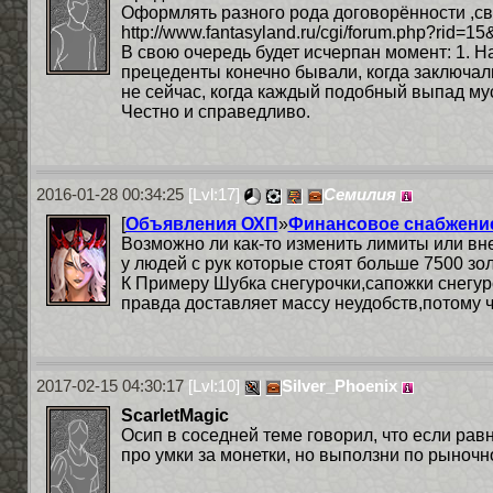
Оформлять разного рода договорённости ,св
http://www.fantasyland.ru/cgi/forum.php?rid=1
В свою очередь будет исчерпан момент: 1. Н
прецеденты конечно бывали, когда заключали
не сейчас, когда каждый подобный выпад му
Честно и справедливо.
2016-01-28 00:34:25
[Lvl:17]
Семилия
[
Объявления ОХП
»
Финансовое снабжение
Возможно ли как-то изменить лимиты или вн
у людей с рук которые стоят больше 7500 зо
К Примеру Шубка снегурочки,сапожки снегур
правда доставляет массу неудобств,потому 
2017-02-15 04:30:17
[Lvl:10]
Silver_Phoenix
ScarletMagic
Осип в соседней теме говорил, что если рав
про умки за монетки, но выползни по рыночно