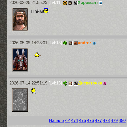
2026-02-25 21:55:29
[Lvl:11]
Хиромант
Найм!
2026-05-09 14:28:01
[Lvl:13]
andrez
2026-07-14 22:51:19
[Lvl:13]
Дискеточка
Начало
<<
474
475
476
477
478
479
480