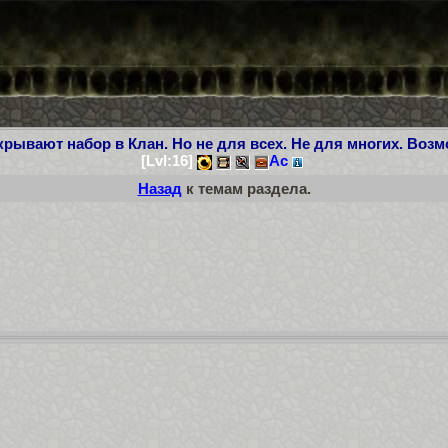
рывают набор в Клан. Но не для всех. Не для многих. Воз
[Lvl:16]
Ас
Назад
к темам раздела.