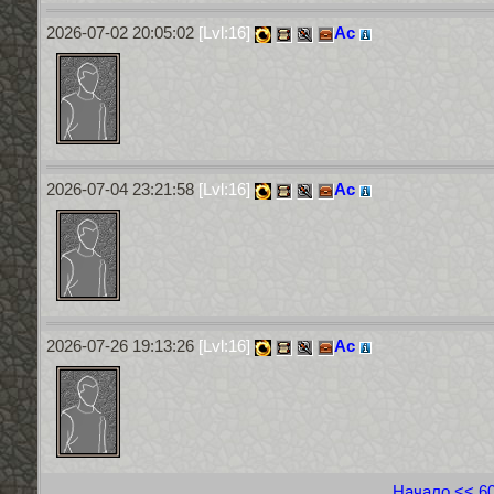
2026-07-02 20:05:02
[Lvl:16]
Ас
2026-07-04 23:21:58
[Lvl:16]
Ас
2026-07-26 19:13:26
[Lvl:16]
Ас
Начало
<<
6