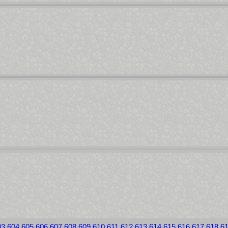
03
604
605
606
607
608
609
610
611
612
613
614
615
616
617
618
6