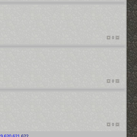
0
0
0
19
620
621
622