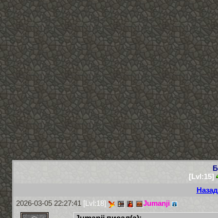
Б
[Lvl:15]
Назад
2026-03-05 22:27:41
[Lvl:18]
Jumanji