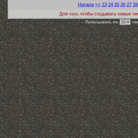
Начало
<<
23
24
25
26
27
28
Для того, чтобы создавать новые те
Показывать по
тем