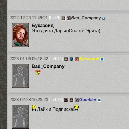
2022-12-23 11:49:21
[Lvl:9]
Bad_Company
Буказоид
Это дочка Дарья)Она же Эрита)
2023-01-06 05:18:42
[Lvl:14]
Буказоид
Bad_Company
2023-02-28 10:29:20
[Lvl:13]
Gambler
Лайк и Подписка!