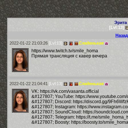
Эрита
[Lvl:13]
Назад
2022-01-22 21:03:26
[Lvl:13]
Сладенькая
https://www.twitch.tv/smile_homa
Прямая трансляция с кавер вечера
2022-01-22 21:04:41
[Lvl:13]
Сладенькая
VK: https://vk.com/vasanta.official
&#127807; YouTube: https://www.youtube.com
&#127807; Discord: https://discord.gg/9Fh6Wfz
&#127807; Instagram: https://www.instagram.c
&#127807; SoundCloud: https://soundcloud.c
&#127807; Telegram: https://t.me/smile_homa_t
&#127807; Boosty: https://boosty.to/smile_hom