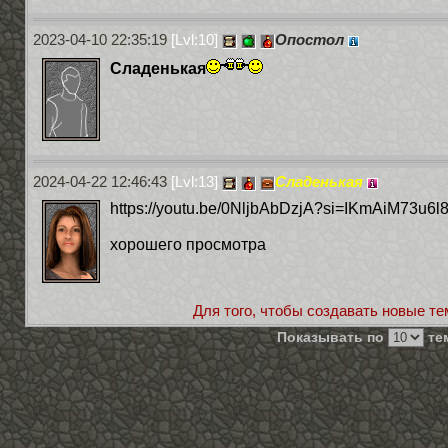
2023-04-10 22:35:19
[Lvl:10]
Опостол
Сладенькая
2024-04-22 12:46:43
[Lvl:13]
Сладенькая
https://youtu.be/0NljbAbDzjA?si=IKmAiM73u6l
хорошего просмотра
Для того, чтобы создавать новые те
Показывать по
тем