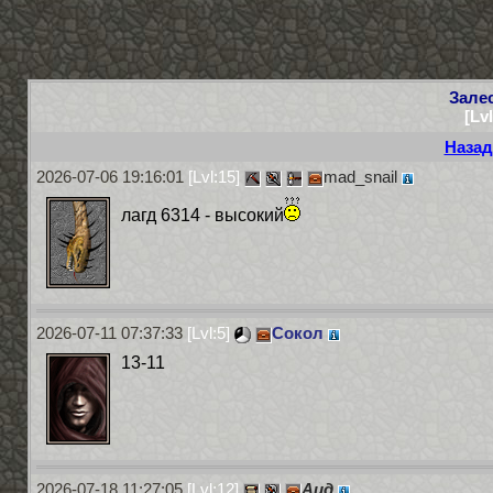
Зале
[Lv
Назад
2026-07-06 19:16:01
[Lvl:15]
mad_snail
лагд 6314 - высокий
2026-07-11 07:37:33
[Lvl:5]
Сокол
13-11
2026-07-18 11:27:05
[Lvl:12]
Аид