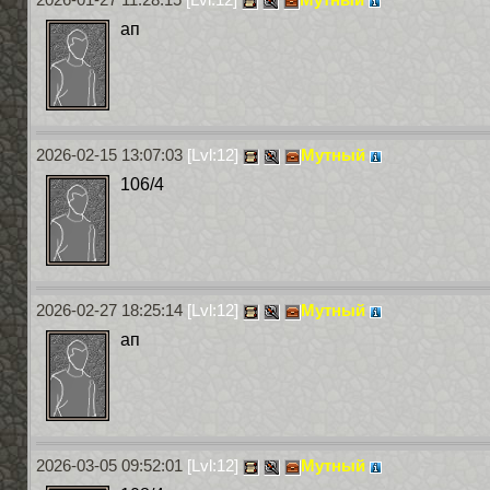
ап
2026-02-15 13:07:03
[Lvl:12]
Мутный
106/4
2026-02-27 18:25:14
[Lvl:12]
Мутный
ап
2026-03-05 09:52:01
[Lvl:12]
Мутный