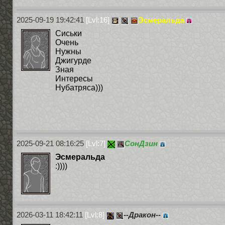
2025-09-19 19:42:41
[Lvl:16]
Эсмеральда
Сиськи
Очень
Нужны
Джигурде
Зная
Интересы
Нубатряса)))
2025-09-21 08:16:25
[Lvl:7]
СонДзин
Эсмеральда
:))))
2026-03-11 18:42:11
[Lvl:8]
--Дракон--