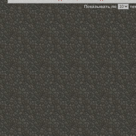
Показывать по
тем