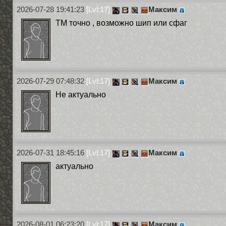
2026-07-28 19:41:23
[Lvl:17]
Максим
ТМ точно , возможно шип или сфаг
2026-07-29 07:48:32
[Lvl:17]
Максим
Не актуально
2026-07-31 18:45:16
[Lvl:17]
Максим
актуально
2026-08-01 06:23:20
[Lvl:17]
Максим