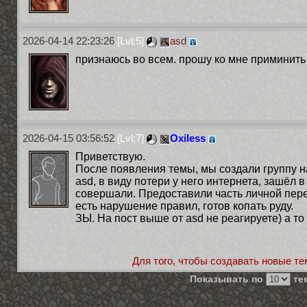
2026-04-14 22:23:26
[Lvl:5]
asd
признаюсь во всем. прошу ко мне приминить 
2026-04-15 03:56:52
[Lvl:7]
Oxiless
Приветствую.
После появления темы, мы создали группу на
asd, в виду потери у него интернета, зашёл 
совершали. Предоставили часть личной пере
есть нарушение правил, готов копать руду.
ЗЫ. На пост выше от asd не реагируете) а т
Для того, чтобы создавать новые те
Показывать по
тем