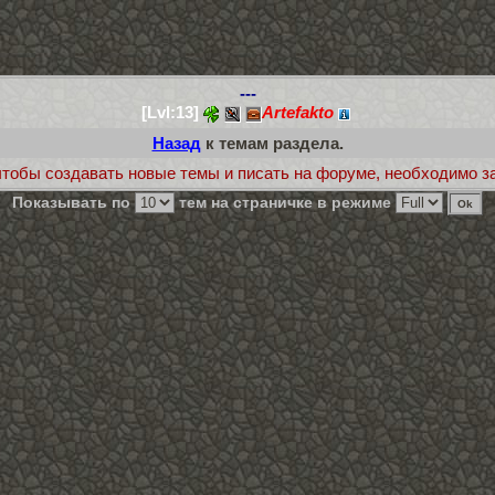
---
[Lvl:13]
Artefakto
Назад
к темам раздела.
 чтобы создавать новые темы и писать на форуме, необходимо зай
Показывать по
тем на страничке в режиме