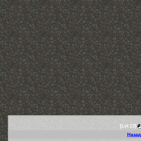
[Lvl:13]
Назад