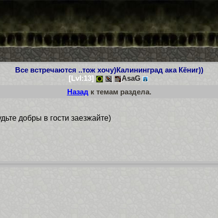
Все встречаются ..тож хочу)Калининград ака Кёниг))
[Lvl:13]
AsaG
Назад
к темам раздела.
удьте добры в гости заезжайте)