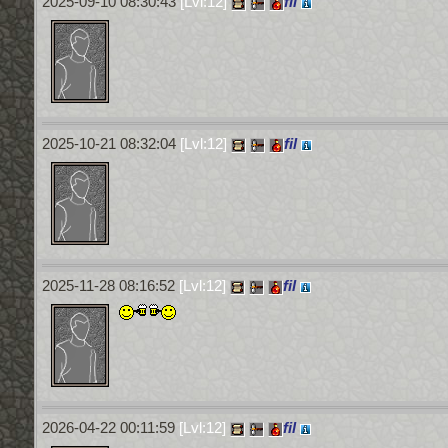
2025-09-10 08:30:43
[Lvl:12]
fil
2025-10-21 08:32:04
[Lvl:12]
fil
2025-11-28 08:16:52
[Lvl:12]
fil
2026-04-22 00:11:59
[Lvl:12]
fil