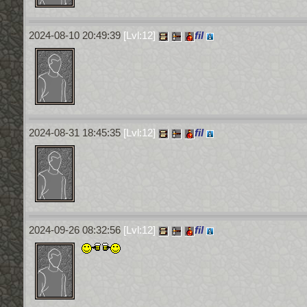
2024-08-10 20:49:39
[Lvl:12]
fil
2024-08-31 18:45:35
[Lvl:12]
fil
2024-09-26 08:32:56
[Lvl:12]
fil