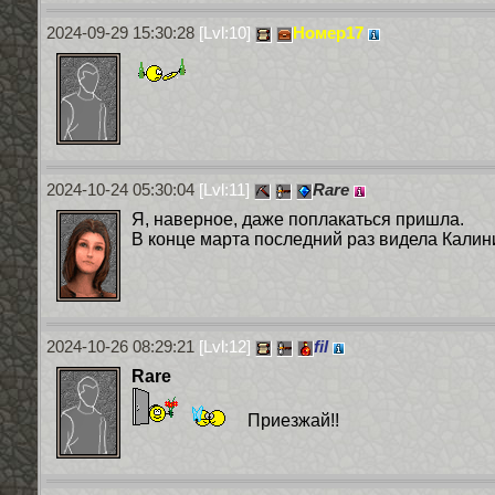
2024-09-29 15:30:28
[Lvl:10]
Номер17
2024-10-24 05:30:04
[Lvl:11]
Rare
Я, наверное, даже поплакаться пришла.
В конце марта последний раз видела Калини
2024-10-26 08:29:21
[Lvl:12]
fil
Rare
Приезжай!!