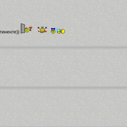
тиненте))