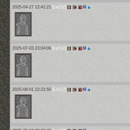
2025-04-27 12:41:21
[Lvl:12]
fil
2025-07-03 23:04:06
[Lvl:12]
fil
2025-08-01 22:21:50
[Lvl:12]
fil