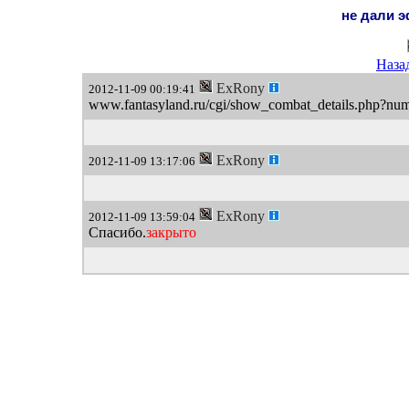
не дали э
Наза
ExRony
2012-11-09 00:19:41
www.fantasyland.ru/cgi/show_combat_details.php
ExRony
2012-11-09 13:17:06
ExRony
2012-11-09 13:59:04
Спасибо.
закрыто