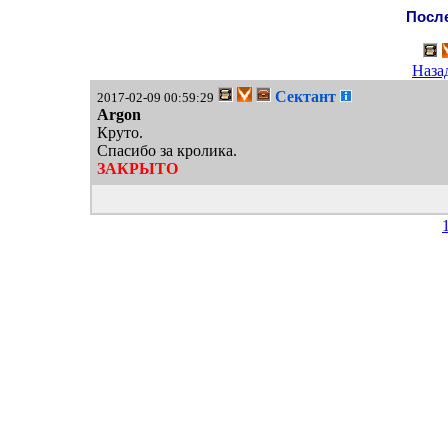
После
Наза
Сектант
2017-02-09 00:59:29
Argon
Круто.
Спасибо за кролика.
ЗАКРЫТО