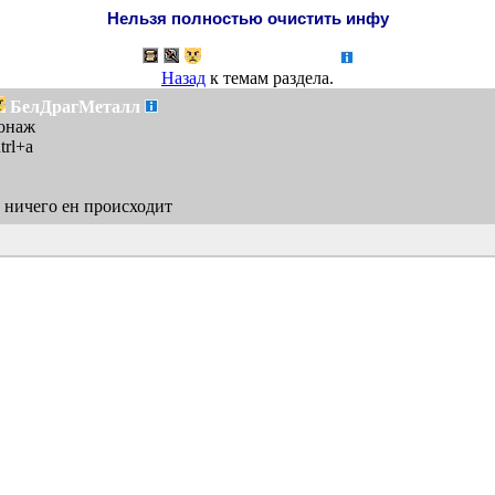
Нельзя полностью очистить инфу
БелДрагМеталл
Назад
к темам раздела.
БелДрагМеталл
онаж
trl+a
е ничего ен происходит