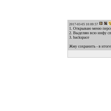
2017-03-05 10:09:57
1. Открываю меню перс
2. Выделяю всю инфу cn
3. backspace
Жму сохранить - в итог