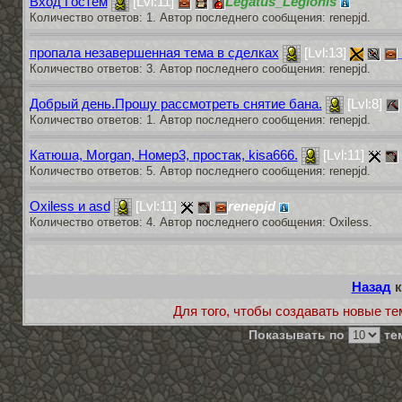
Вход Гостем
[Lvl:11]
Legatus_Legionis
Количество ответов: 1. Автор последнего сообщения: renepjd.
пропала незавершенная тема в сделках
[Lvl:13]
Количество ответов: 3. Автор последнего сообщения: renepjd.
Добрый день.Прошу рассмотреть снятие бана.
[Lvl:8]
Количество ответов: 1. Автор последнего сообщения: renepjd.
Катюша, Morgan, Номер3, простак, kisa666.
[Lvl:11]
Количество ответов: 5. Автор последнего сообщения: renepjd.
Oxiless и asd
[Lvl:11]
renepjd
Количество ответов: 4. Автор последнего сообщения: Oxiless.
Назад
к
Для того, чтобы создавать новые те
Показывать по
тем