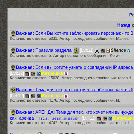
Р
Назад
к
Важная:
Если Вы хотите заблокировать персонаж - то В
Количество ответов: 5031. Автор последнего сообщения: Мания.
Важная:
Правила раздела
[Lvl:11]
Silence
Количество ответов: 5. Автор последнего сообщения: Korwin.
Важная:
Если вы хотите узнать о совпадении IP адреса
[Lvl:12]
Матрешка
Количество ответов: 15020. Автор последнего сообщения: renepjd.
Важная:
Тема для тех, кто застрял в лабе и желает вы
[Lvl:12]
Матрешка
Количество ответов: 4176. Автор последнего сообщения: fil.
Важная:
АРЕНДА! Тема для тех, кто хочет или вынужд
как "аренда".
[Lvl:12]
Матрешк
[
1
2
3
...
186
187
188
189
190
]
Количество ответов: 4747. Автор последнего сообщения: renepjd.