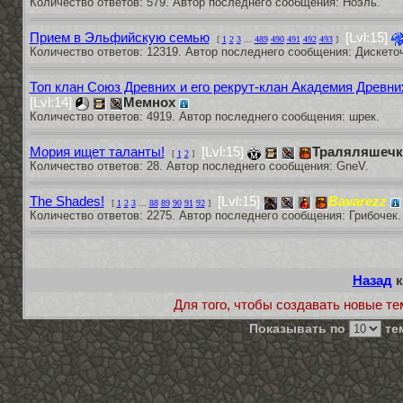
Количество ответов: 579. Автор последнего сообщения: Ноэль.
Прием в Эльфийскую семью
[Lvl:15]
[
1
2
3
...
489
490
491
492
493
]
Количество ответов: 12319. Автор последнего сообщения: Дискеточ
Топ клан Союз Древних и его рекрут-клан Академия Древн
[Lvl:14]
Мемнох
Количество ответов: 4919. Автор последнего сообщения: шрек.
Мория ищет таланты!
[Lvl:15]
Траляляшечк
[
1
2
]
Количество ответов: 28. Автор последнего сообщения: GneV.
The Shades!
[Lvl:15]
Bavarezz
[
1
2
3
...
88
89
90
91
92
]
Количество ответов: 2275. Автор последнего сообщения: Грибочек.
Назад
к
Для того, чтобы создавать новые те
Показывать по
тем