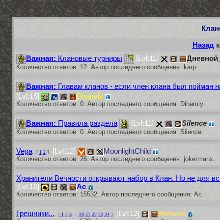
Клан
Назад
к
Важная:
Клановые турниры
[Lvl:11]
Дневной
Количество ответов: 12. Автор последнего сообщения: karp.
Важная:
Главам кланов - если член клана был пойман н
[Lvl:15]
Dinamiy
Количество ответов: 0. Автор последнего сообщения: Dinamiy.
Важная:
Правила раздела
[Lvl:11]
Silence
Количество ответов: 0. Автор последнего сообщения: Silence.
Vega
[Lvl:12]
MoonlightChild
[
1
2
]
Количество ответов: 26. Автор последнего сообщения: jokermanx.
Хранители Вечности открывают набор в Клан. Но не для вс
[Lvl:16]
Ас
Количество ответов: 15532. Автор последнего сообщения: Ас.
Грешники...
[Lvl:12]
Митяня
[
1
2
3
...
20
21
22
23
24
]