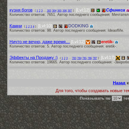
кузня богов
[Lvl:12]
Сфинкса
[
1
2
3
...
303
304
305
306
307
]
Количество ответов: 7651. Автор последнего сообщения: Мечтател
Камни
[Lvl:10]
DODKING
[
1
2
3
4
]
Количество ответов: 98. Автор последнего сообщения: Ideaoflife.
Ничто не вечно, даже время…
[Lvl:12]
eretik-
Количество ответов: 5. Автор последнего сообщения: eretik-.
Эффекты на Продажу :)
[Lvl:17]
[
1
2
3
...
783
784
785
786
787
]
Количество ответов: 19665. Автор последнего сообщения: -3веробо
Назад
к
Для того, чтобы создавать новые те
Показывать по
тем