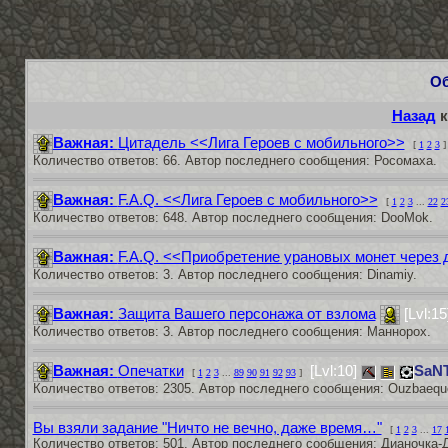
О
Назад
к
Важная:
Цитадель <<Лига Героев с мобильного>>
[
1
2
3
]
Количество ответов: 66. Автор последнего сообщения: Росомаха.
Важная:
F.A.Q. <<Лига Героев с мобильного>>
[
1
2
3
...
22
2
Количество ответов: 648. Автор последнего сообщения: DooMok.
Важная:
F.A.Q. <<Приобретение урановых монет через
Количество ответов: 3. Автор последнего сообщения: Dinamiy.
Важная:
Защита Вашего персонажа от взлома
[Lvl:1
Количество ответов: 3. Автор последнего сообщения: Маннорох.
Важная:
Опечатки
[Lvl:10]
SaN
[
1
2
3
...
89
90
91
92
93
]
Количество ответов: 2305. Автор последнего сообщения: Ouzbaequ
Вы взяли задание "Ничто не вечно, даже время…"
[
1
2
3
...
17
Количество ответов: 501. Автор последнего сообщения: Дианочка-Д