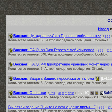
О
Назад
к
Важная:
Цитадель <<Лига Героев с мобильного>>
[
1
2
3
]
Количество ответов: 66. Автор последнего сообщения: Росомаха.
Важная:
F.A.Q. <<Лига Героев с мобильного>>
[
1
2
3
...
22
2
Количество ответов: 648. Автор последнего сообщения: DooMok.
Важная:
F.A.Q. <<Приобретение урановых монет через
Количество ответов: 3. Автор последнего сообщения: Dinamiy.
Важная:
Защита Вашего персонажа от взлома
[Lvl:1
Количество ответов: 3. Автор последнего сообщения: Маннорох.
Важная:
Опечатки
[Lvl:10]
SaN
[
1
2
3
...
89
90
91
92
93
]
Количество ответов: 2305. Автор последнего сообщения: Ouzbaequ
Вы взяли задание "Ничто не вечно, даже время…"
[
1
2
3
...
17
Количество ответов: 517. Автор последнего сообщения: Номер4.