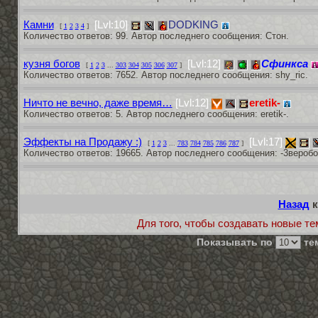
Камни
[Lvl:10]
DODKING
[
1
2
3
4
]
Количество ответов: 99. Автор последнего сообщения: Стон.
кузня богов
[Lvl:12]
Сфинкса
[
1
2
3
...
303
304
305
306
307
]
Количество ответов: 7652. Автор последнего сообщения: shy_ric.
Ничто не вечно, даже время…
[Lvl:12]
eretik-
Количество ответов: 5. Автор последнего сообщения: eretik-.
Эффекты на Продажу :)
[Lvl:17]
[
1
2
3
...
783
784
785
786
787
]
Количество ответов: 19665. Автор последнего сообщения: -3веробо
Назад
к
Для того, чтобы создавать новые те
Показывать по
тем