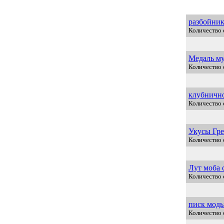
разбойник
Количество 
Медаль м
Количество 
клубнично
Количество 
Укусы Гре
Количество 
Лут моба 
Количество 
писк моды.
Количество 