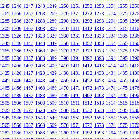
1245
1246
1247
1248
1249
1250
1251
1252
1253
1254
1255
125
1265
1266
1267
1268
1269
1270
1271
1272
1273
1274
1275
127
1285
1286
1287
1288
1289
1290
1291
1292
1293
1294
1295
129
1305
1306
1307
1308
1309
1310
1311
1312
1313
1314
1315
131
1325
1326
1327
1328
1329
1330
1331
1332
1333
1334
1335
133
1345
1346
1347
1348
1349
1350
1351
1352
1353
1354
1355
135
1365
1366
1367
1368
1369
1370
1371
1372
1373
1374
1375
137
1385
1386
1387
1388
1389
1390
1391
1392
1393
1394
1395
139
1405
1406
1407
1408
1409
1410
1411
1412
1413
1414
1415
141
1425
1426
1427
1428
1429
1430
1431
1432
1433
1434
1435
143
1445
1446
1447
1448
1449
1450
1451
1452
1453
1454
1455
145
1465
1466
1467
1468
1469
1470
1471
1472
1473
1474
1475
147
1485
1486
1487
1488
1489
1490
1491
1492
1493
1494
1495
149
1505
1506
1507
1508
1509
1510
1511
1512
1513
1514
1515
151
1525
1526
1527
1528
1529
1530
1531
1532
1533
1534
1535
153
1545
1546
1547
1548
1549
1550
1551
1552
1553
1554
1555
155
1565
1566
1567
1568
1569
1570
1571
1572
1573
1574
1575
157
1585
1586
1587
1588
1589
1590
1591
1592
1593
1594
1595
159