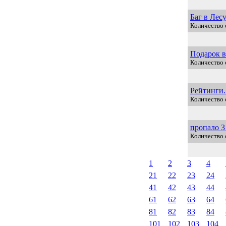
Баг в Лесу
Количество 
Подарок в
Количество 
Рейтинги.
Количество 
пропало 3
Количество 
1
2
3
4
21
22
23
24
41
42
43
44
61
62
63
64
81
82
83
84
101
102
103
104