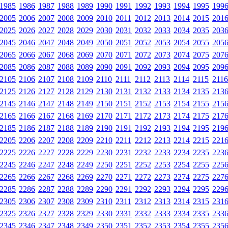
1985
1986
1987
1988
1989
1990
1991
1992
1993
1994
1995
199
2005
2006
2007
2008
2009
2010
2011
2012
2013
2014
2015
201
2025
2026
2027
2028
2029
2030
2031
2032
2033
2034
2035
203
2045
2046
2047
2048
2049
2050
2051
2052
2053
2054
2055
205
2065
2066
2067
2068
2069
2070
2071
2072
2073
2074
2075
207
2085
2086
2087
2088
2089
2090
2091
2092
2093
2094
2095
209
2105
2106
2107
2108
2109
2110
2111
2112
2113
2114
2115
2116
2125
2126
2127
2128
2129
2130
2131
2132
2133
2134
2135
213
2145
2146
2147
2148
2149
2150
2151
2152
2153
2154
2155
215
2165
2166
2167
2168
2169
2170
2171
2172
2173
2174
2175
217
2185
2186
2187
2188
2189
2190
2191
2192
2193
2194
2195
219
2205
2206
2207
2208
2209
2210
2211
2212
2213
2214
2215
221
2225
2226
2227
2228
2229
2230
2231
2232
2233
2234
2235
223
2245
2246
2247
2248
2249
2250
2251
2252
2253
2254
2255
225
2265
2266
2267
2268
2269
2270
2271
2272
2273
2274
2275
227
2285
2286
2287
2288
2289
2290
2291
2292
2293
2294
2295
229
2305
2306
2307
2308
2309
2310
2311
2312
2313
2314
2315
231
2325
2326
2327
2328
2329
2330
2331
2332
2333
2334
2335
233
2345
2346
2347
2348
2349
2350
2351
2352
2353
2354
2355
235