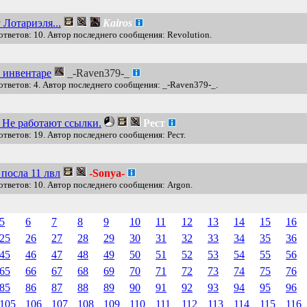
 Лотариэля...
Kairos
ответов: 10. Автор последнего сообщения: Revolution.
 инвентаре
_-Raven379-_
ответов: 4. Автор последнего сообщения: _-Raven379-_.
 Не работают ссылки.
Рест
ответов: 19. Автор последнего сообщения: Рест.
 посла 11 лвл
-Sonya-
ответов: 10. Автор последнего сообщения: Argon.
5
6
7
8
9
10
11
12
13
14
15
16
25
26
27
28
29
30
31
32
33
34
35
36
45
46
47
48
49
50
51
52
53
54
55
56
65
66
67
68
69
70
71
72
73
74
75
76
85
86
87
88
89
90
91
92
93
94
95
96
105
106
107
108
109
110
111
112
113
114
115
116