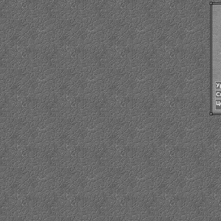
У
С
Ц