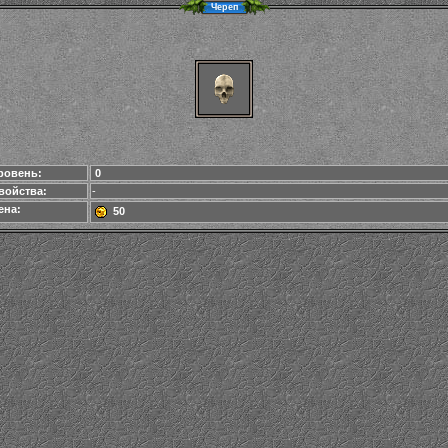
Череп
ровень:
0
войства:
-
ена:
50