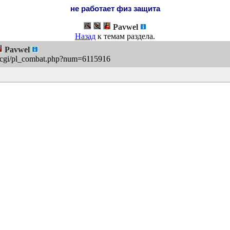
не работает физ защита
Pavwel
Назад
к темам раздела.
Pavwel
u/cgi/pl_combat.php?num=6115916