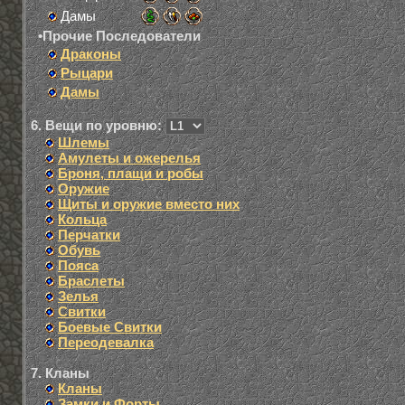
Дамы
•Прочие Последователи
Драконы
Рыцари
Дамы
6. Вещи по уровню:
Шлемы
Амулеты и ожерелья
Броня, плащи и робы
Оружие
Щиты и оружие вместо них
Кольца
Перчатки
Обувь
Пояса
Браслеты
Зелья
Свитки
Боевые Свитки
Переодевалка
7. Кланы
Кланы
Замки и Форты