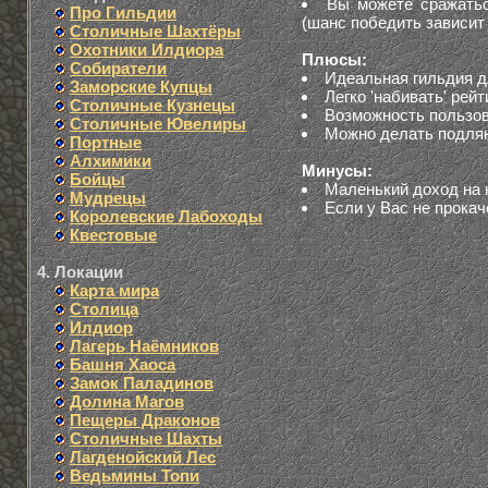
Вы можете сражатьс
Про Гильдии
(шанс победить зависит
Столичные Шахтёры
Охотники Илдиора
Плюсы:
Собиратели
Идеальная гильдия д
Заморские Купцы
Легко 'набивать' рейт
Столичные Кузнецы
Возможность пользо
Столичные Ювелиры
Можно делать подля
Портные
Алхимики
Минусы:
Бойцы
Маленький доход на 
Мудрецы
Если у Вас не прокач
Королевские Лабоходы
Квестовые
4. Локации
Карта мира
Столица
Илдиор
Лагерь Наёмников
Башня Хаоса
Замок Паладинов
Долина Магов
Пещеры Драконов
Столичные Шахты
Лагденойский Лес
Ведьмины Топи