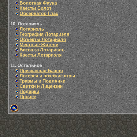
Болотная Фауна
Квесты Болот
Обсерватор Глас
10. Лотариэль
Лотариэль
География Лотариэля
Объекты Лотариэля
Местные Жители
Битва за Лотариэль
Квесты Лотариэля
11. Остальное
Призрачная Башня
Лотерея и похожие игры
Травмы и Подлянки
Свитки и Лицензии
Подарки
Прочее