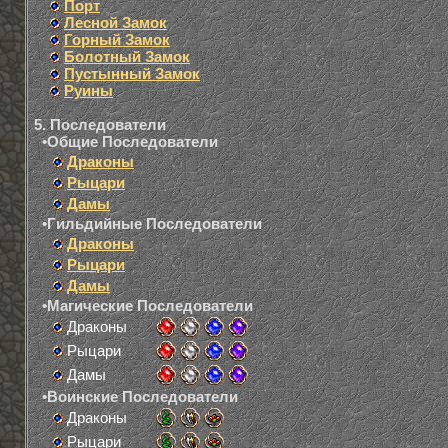
Порт
Лесной Замок
Горный Замок
Болотный Замок
Пустынный Замок
Руины
5. Последователи
•Общие Последователи
Драконы
Рыцари
Дамы
•Гильдийные Последователи
Драконы
Рыцари
Дамы
•Магические Последователи
Драконы
Рыцари
Дамы
•Воинские Последователи
Драконы
Рыцари