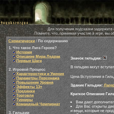
Для получения подсказки задержите
Помните, что, принимая участие в игре, вы
Схематически
/
По содержанию
1. Что такое Лига Героев?
История
Описание Мира Ледрак
Значок гильдии:
Первые Шаги
В гильдию могут вступа
2. Игровой Процесс
Характеристики и Умения
Цена Вступления в Гил
Параметры Персонажа
Повышение Уровня
Здание Гильдии:
Лаге
Эффекты 13+
Поединки
Краткое Описание Гил
Торговля
Турниры
Вам дают дополнитель
Командный Чемпионат
Для Вас открыты две
и вещи, которые не прод
3. Гильдии