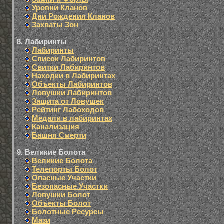
Уровни Кланов
Дни Рождения Кланов
Захваты Зон
8. Лабиринты
Лабиринты
Список Лабиринтов
Свитки Лабиринтов
Находки в Лабиринтах
Объекты Лабиринтов
Ловушки Лабиринтов
Защита от Ловушек
Рейтинг Лабоходов
Медали в лабиринтах
Канализация
Башня Смерти
9. Великие Болота
Великие Болота
Телепорты Болот
Опасные Участки
Безопасные Участки
Ловушки Болот
Объекты Болот
Болотные Ресурсы
Мази