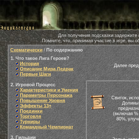
Для получения подсказки задержите
Помните, что, принимая участие в игре, вы
Схематически
/
По содержанию
1. Что такое Лига Героев?
История
Далее пред
Описание Мира Ледрак
Первые Шаги
2. Игровой Процесс
Характеристики и Умения
Параметры Персонажа
Свиток, исп
Повышение Уровня
Долины 
Эффекты 13+
предназн
Поединки
(включая % 
Торговля
80%, улуч
Турниры
Командный Чемпионат
3. Гильдии