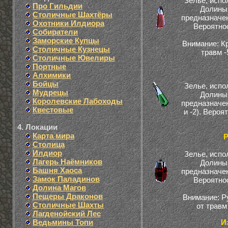
Зелье, исп
Про Гильдии
Долины 
Столичные Шахтёры
предназначен
Охотники Илдиора
Вероятно
Собиратели
Заморские Купцы
Внимание: К
Столичные Кузнецы
травм -
Столичные Ювелиры
Портные
Алхимики
Бойцы
Зелье, исп
Мудрецы
Долины 
Королевские Лабоходы
предназначен
Квестовые
и -2). Веро
4. Локации
Карта мира
Р
Столица
Илдиор
Зелье, исп
Лагерь Наёмников
Долины 
Башня Хаоса
предназначен
Замок Паладинов
Вероятно
Долина Магов
Пещеры Драконов
Внимание: Р
Столичные Шахты
от травм
Лагденойский Лес
Ведьмины Топи
И