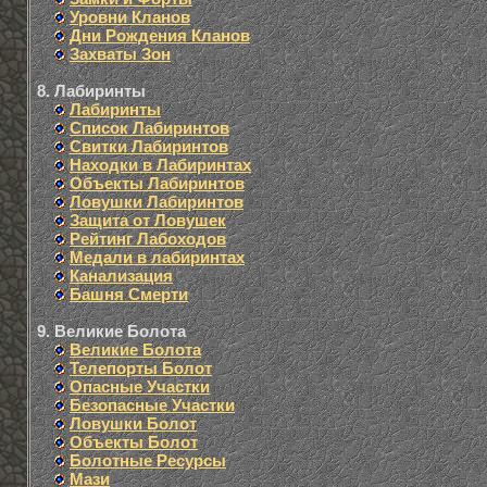
Уровни Кланов
Дни Рождения Кланов
Захваты Зон
8. Лабиринты
Лабиринты
Список Лабиринтов
Свитки Лабиринтов
Находки в Лабиринтах
Объекты Лабиринтов
Ловушки Лабиринтов
Защита от Ловушек
Рейтинг Лабоходов
Медали в лабиринтах
Канализация
Башня Смерти
9. Великие Болота
Великие Болота
Телепорты Болот
Опасные Участки
Безопасные Участки
Ловушки Болот
Объекты Болот
Болотные Ресурсы
Мази