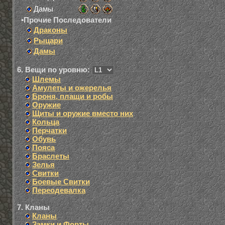
Дамы
•Прочие Последователи
Драконы
Рыцари
Дамы
6. Вещи по уровню:
Шлемы
Амулеты и ожерелья
Броня, плащи и робы
Оружие
Щиты и оружие вместо них
Кольца
Перчатки
Обувь
Пояса
Браслеты
Зелья
Свитки
Боевые Свитки
Переодевалка
7. Кланы
Кланы
Замки и Форты