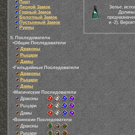
Порт
Лесной Замок
Зелье, исп
Горный Замок
Долины 
Болотный Замок
предназначен
Пустынный Замок
и -2). Веро
Руины
5. Последователи
•Общие Последователи
Драконы
Рыцари
Дамы
•Гильдийные Последователи
Драконы
Рыцари
Дамы
•Магические Последователи
Драконы
Рыцари
Дамы
•Воинские Последователи
Драконы
Рыцари