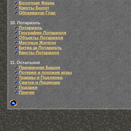
Болотная Фауна
Квесты Болот
Обсерватор Глас
10. Лотариэль
Лотариэль
География Лотариэля
Объекты Лотариэля
Местные Жители
Битва за Лотариэль
Квесты Лотариэля
11. Остальное
Призрачная Башня
Лотерея и похожие игры
Травмы и Подлянки
Свитки и Лицензии
Подарки
Прочее