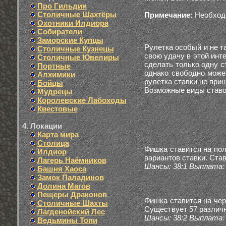
Про Гильдии
Столичные Шахтёры
Примечание:
Необходи
Охотники Илдиора
Собиратели
Заморские Купцы
Рулетка особый и не т
Столичные Кузнецы
свою удачу в этой инт
Столичные Ювелиры
сделать только одну ст
Портные
однако свободно может
Алхимики
рулетка ставки не при
Бойцы
Возможные виды ставо
Мудрецы
Королевские Лабоходы
Квестовые
4. Локации
Карта мира
Столица
Фишка ставится на пол
Илдиор
вариантов ставки. Ста
Лагерь Наёмников
Шансы: 38:1 Выплата: 
Башня Хаоса
Замок Паладинов
Долина Магов
Пещеры Драконов
Фишка ставится на чер
Столичные Шахты
Существует 57 различн
Лагденойский Лес
Шансы: 38:2 Выплата: 
Ведьмины Топи