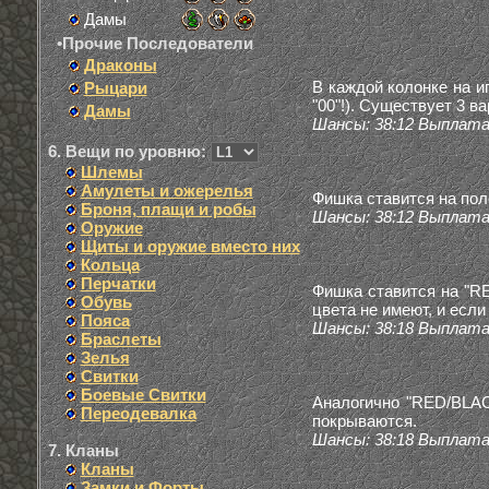
Дамы
•Прочие Последователи
Драконы
В каждой колонке на иг
Рыцари
"00"!). Существует 3 в
Дамы
Шансы: 38:12 Выплата:
6. Вещи по уровню:
Шлемы
Амулеты и ожерелья
Фишка ставится на пол
Броня, плащи и робы
Шансы: 38:12 Выплата:
Оружие
Щиты и оружие вместо них
Кольца
Перчатки
Фишка ставится на "RE
Обувь
цвета не имеют, и если
Пояса
Шансы: 38:18 Выплата:
Браслеты
Зелья
Свитки
Боевые Свитки
Аналогично "RED/BLACK
Переодевалка
покрываются.
Шансы: 38:18 Выплата:
7. Кланы
Кланы
Замки и Форты