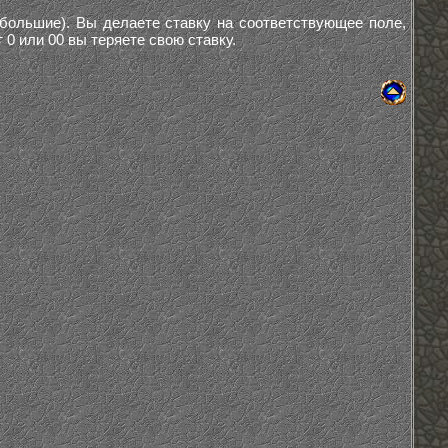
 (большие). Вы делаете ставку на соответствующее поле,
0 или 00 вы теряете свою ставку.