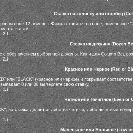
Ставка на колонку или столбец (Co
ровом поле 12 номеров. Фишка ставится на поле, помеченное "2 
арианта ставки.
 2:1
Ставка на дюжину (Dozen Be
е с обозначением выбранной дюжины. Как и для Column Bet, воз
 2:1
Красное или Черное (Red or Bl
D" или "BLACK" (красное или черное) и покрывает соответствен
 выпадает 0 или 00 вы теряете свою ставку.
 1:1
Четное или Нечетное (Even or 
", но ставка делается либо на четные, либо нечетные номера
 1:1
Маленькое или Большое (Low or