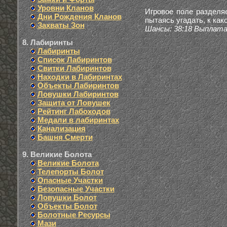
Уровни Кланов
Игровое поле разделяе
Дни Рождения Кланов
пытаясь угадать, к ка
Захваты Зон
Шансы: 38:18 Выплата:
8. Лабиринты
Лабиринты
Список Лабиринтов
Свитки Лабиринтов
Находки в Лабиринтах
Объекты Лабиринтов
Ловушки Лабиринтов
Защита от Ловушек
Рейтинг Лабоходов
Медали в лабиринтах
Канализация
Башня Смерти
9. Великие Болота
Великие Болота
Телепорты Болот
Опасные Участки
Безопасные Участки
Ловушки Болот
Объекты Болот
Болотные Ресурсы
Мази