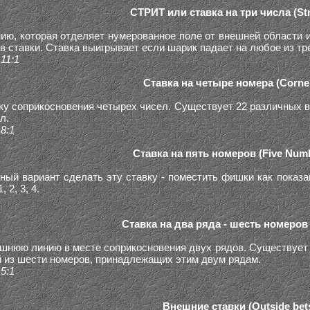
СТРИТ или ставка на три числа (Str
ию, которая отделяет нумерованное поле от внешней области 
в ставки. Ставка выигрывает если шарик падает на любое из тр
11:1
Ставка на четыре номера (Corner
ку соприкосновения четырех чисел. Существует 22 различных в
л.
8:1
Ставка на пять номеров (Five Numb
ый вариант сделать эту ставку - поместить фишки как показан
 2, 3, 4.
Ставка на два ряда - шесть номеров 
шнюю линию в месте соприкосновения двух рядов. Существует 
 из шести номеров, принадлежащих этим двум рядам.
5:1
Внешние ставки (Outside bet