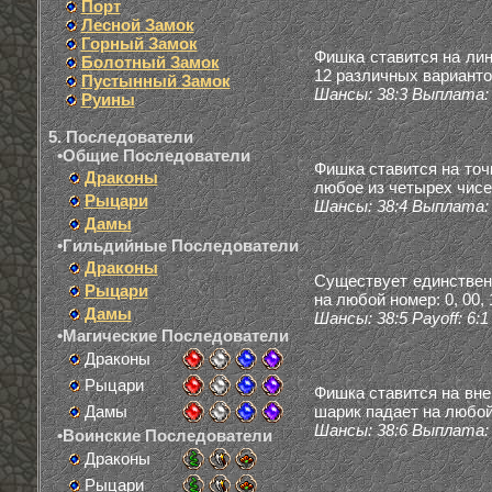
Порт
Лесной Замок
Горный Замок
Фишка ставится на лин
Болотный Замок
12 различных варианто
Пустынный Замок
Шансы: 38:3 Выплата: 
Руины
5. Последователи
•Общие Последователи
Фишка ставится на точ
Драконы
любое из четырех чисе
Рыцари
Шансы: 38:4 Выплата: 
Дамы
•Гильдийные Последователи
Драконы
Существует единственн
Рыцари
на любой номер: 0, 00, 1,
Дамы
Шансы: 38:5 Payoff: 6:1
•Магические Последователи
Драконы
Рыцари
Фишка ставится на вне
Дамы
шарик падает на любой
Шансы: 38:6 Выплата: 
•Воинские Последователи
Драконы
Рыцари