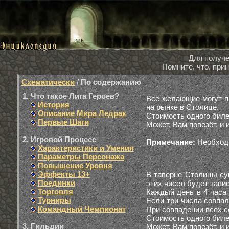
Для получе
Помните, что, при
Схематически
/
По содержанию
1. Что такое Лига Героев?
Все желающие могут пр
История
на рынке в Столице.
Описание Мира Ледрак
Стоимость одного биле
Первые Шаги
Может, Вам повезёт, и
2. Игровой Процесс
Примечание:
Необходи
Характеристики и Умения
Параметры Персонажа
Повышение Уровня
Эффекты 13+
В таверне Столицы сущ
Поединки
этих чисел будет зави
Торговля
Каждый день в 4 часа 
Турниры
Если три числа совпали
Командный Чемпионат
При совпадении всех с
Стоимость одного биле
3. Гильдии
Может, Вам повезёт, и 