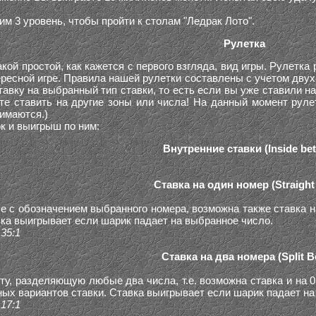
м 3 уровень, чтобы пройти к столам "Ледрак Лото".
Рулетка
акой простой, как кажется с первого взгляда, вид игры. Рулет
ересной игре. Правила нашей рулетки составлены с учетом двух 
авку на выбранный тип ставки, то есть если вы уже ставили на
е ставить на другие зоны или числа! На данный момент рулет
нимаются.)
к и выигрыш по ним:
Внутренние ставки (Inside bet
Ставка на один номер (Straight
е с обозначением выбранного номера, возможна также ставка на 
вка выигрывает если шарик падает на выбранное число.
35:1
Ставка на два номера (Split B
ту, разделяющую любые два числа, т.е. возможна ставка и на 0
ых вариантов ставки. Ставка выигрывает если шарик падает на
17:1