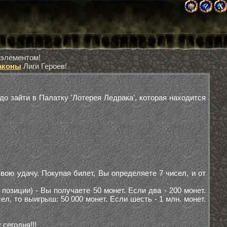
 элементом!
аконы
Лиги Героев!
о зайти в Палатку 'Лотерея Ледрака', которая находится
вою удачу. Покупая билет, Вы определяете 7 чисел, и от
озиции) - Вы получаете 50 монет. Если два - 200 монет.
ел, то выигрыш: 50 000 монет. Если шесть - 1 млн. монет.
сегодня!!!