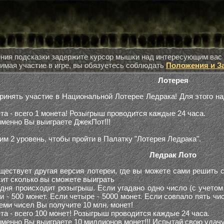
ния подсказки задержите курсор мышки над интересующим вас
нимая участие в игре, вы обязуетесь соблюдать
Положения и З
Лотерея
инять участие в Национальной Лотерее Ледрака! Для этого над
та - всего 1 монета! Розыгрыш проводится каждые 24 часа.
 именно Вы выиграете ДжекПот!!!
м 2 уровень, чтобы пройти в Палатку "Лотерея Ледрака".
Ледрак Лото
ествует другая версия лотереи, где вы можете сами решить с
сит сколько вы сможете выиграть
дня происходит розыгрыш. Если угадано одно число (с учетом п
 - 500 монет. Если четыре - 5000 монет. Если совпало пять чис
еми чисел Вы получите 10 млн. монет!
та - всего 100 монет! Розыгрыш проводится каждые 24 часа.
именно Вы выиграете 10 миллионов монет!!! Испытай свою удачу 