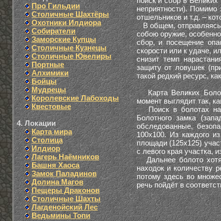
поиск и сбор в Великих
Про Гильдии
неприятности). Помимо 
Столичные Шахтёры
отшельников и т.д. – ко
Охотники Илдиора
В общем, отправляясь и
Собиратели
собою оружие, особенно
Заморские Купцы
сбор, и посещение опа
Столичные Кузнецы
скорости или к удаче, и
Столичные Ювелиры
снизит темп нарастани
Портные
защиту от ловушек (при
Алхимики
такой редкий ресурс, к
Бойцы
Мудрецы
Карта Великих Болот 
Королевские Лабоходы
момент выглядит так, ка
Квестовые
Поиск в болотах начи
Болотного замка (зап
4. Локации
обследованные, безопа
Карта мира
100х100. Из каждого и
Столица
площади (125х125) учас
Илдиор
с левого края участка, и
Лагерь Наёмников
Дальнее болото хотя 
Башня Хаоса
находок и количеству р
Замок Паладинов
потому здесь во множе
Долина Магов
речь пойдёт в соответс
Пещеры Драконов
Столичные Шахты
Лагденойский Лес
Ведьмины Топи