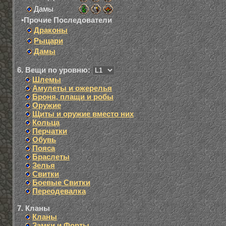
Дамы
•Прочие Последователи
Драконы
Рыцари
Дамы
6. Вещи по уровню:
Шлемы
Амулеты и ожерелья
Броня, плащи и робы
Оружие
Щиты и оружие вместо них
Кольца
Перчатки
Обувь
Пояса
Браслеты
Зелья
Свитки
Боевые Свитки
Переодевалка
7. Кланы
Кланы
Замки и Форты