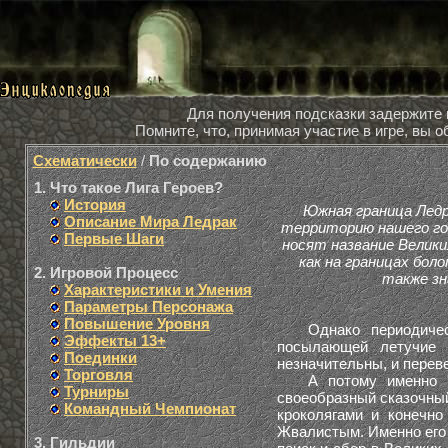
Для получения подсказки задержите
Помните, что, принимая участие в игре, вы
Схематически
/
По содержанию
1. Что такое Лига Героев?
История
Южная граница Ледр
Описание Мира Ледрак
территорию нашего го
Первые Шаги
носят название Велик
как на границах боло
2. Игровой Процесс
также зн
Характеристики и Умения
Параметры Персонажа
Повышение Уровня
Однако периодически
Эффекты 13+
посылающей летучие 
Поединки
незначительны, и переве
Торговля
А потому именно мы 
Турниры
своеобразный сказочный
Командный Чемпионат
кроколягами и конечно
Жвалистым. Именно его 
3. Гильдии