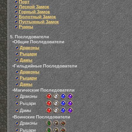
Порт
Лесной Замок
Горный Замок
Болотный Замок
Пустынный Замок
Руины
5. Последователи
•Общие Последователи
Драконы
Рыцари
Дамы
•Гильдийные Последователи
Драконы
Рыцари
Дамы
•Магические Последователи
Драконы
Рыцари
Дамы
•Воинские Последователи
Драконы
Рыцари