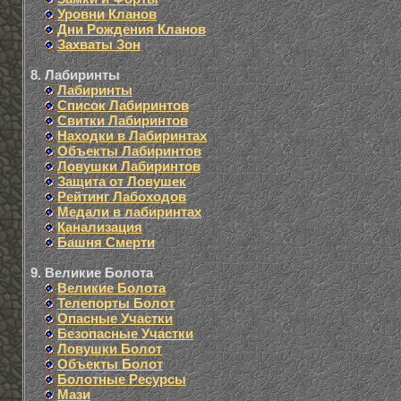
Уровни Кланов
Дни Рождения Кланов
Захваты Зон
8. Лабиринты
Лабиринты
Список Лабиринтов
Свитки Лабиринтов
Находки в Лабиринтах
Объекты Лабиринтов
Ловушки Лабиринтов
Защита от Ловушек
Рейтинг Лабоходов
Медали в лабиринтах
Канализация
Башня Смерти
9. Великие Болота
Великие Болота
Телепорты Болот
Опасные Участки
Безопасные Участки
Ловушки Болот
Объекты Болот
Болотные Ресурсы
Мази