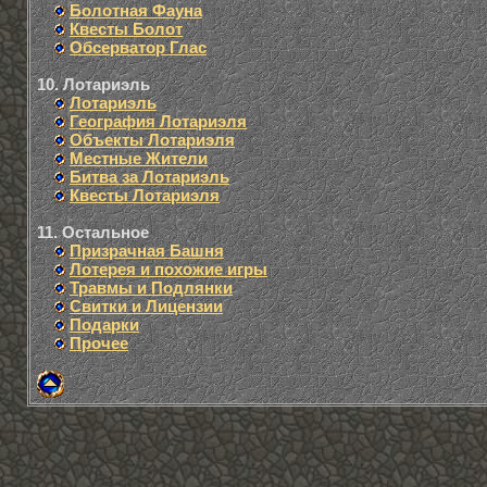
Болотная Фауна
Квесты Болот
Обсерватор Глас
10. Лотариэль
Лотариэль
География Лотариэля
Объекты Лотариэля
Местные Жители
Битва за Лотариэль
Квесты Лотариэля
11. Остальное
Призрачная Башня
Лотерея и похожие игры
Травмы и Подлянки
Свитки и Лицензии
Подарки
Прочее