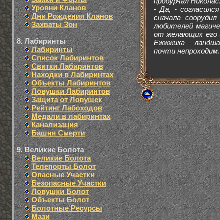
пробурчал Николас
Уровни Кланов
- Да, - согласилс
Дни Рождения Кланов
сначала соорудил
Захваты Зон
любителей магиче
от желающих его 
8. Лабиринты
Ежжжика – ландша
Лабиринты
почти непроходим.
Список Лабиринтов
Свитки Лабиринтов
Находки в Лабиринтах
Объекты Лабиринтов
Ловушки Лабиринтов
Защита от Ловушек
Рейтинг Лабоходов
Медали в лабиринтах
Канализация
Башня Смерти
9. Великие Болота
Великие Болота
Телепорты Болот
Опасные Участки
Безопасные Участки
Ловушки Болот
Объекты Болот
Болотные Ресурсы
Мази