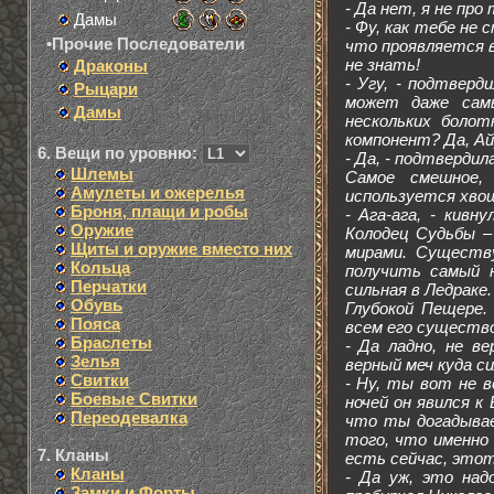
- Да нет, я не пр
Дамы
- Фу, как тебе не 
•Прочие Последователи
что проявляется в
не знать!
Драконы
- Угу, - подтверд
Рыцари
может даже самы
Дамы
нескольких болот
компонент? Да, Ай
6. Вещи по уровню:
- Да, - подтвердил
Шлемы
Самое смешное,
Амулеты и ожерелья
используется хво
Броня, плащи и робы
- Ага-ага, - кивн
Оружие
Колодец Судьбы –
Щиты и оружие вместо них
мирами. Существ
Кольца
получить самый 
Перчатки
сильная в Ледраке
Обувь
Глубокой Пещере.
Пояса
всем его существо
Браслеты
- Да ладно, не в
Зелья
верный меч куда си
Свитки
- Ну, ты вот не в
Боевые Свитки
ночей он явился к
Переодевалка
что ты догадываеш
того, что именно
7. Кланы
есть сейчас, этот
Кланы
- Да уж, это над
Замки и Форты