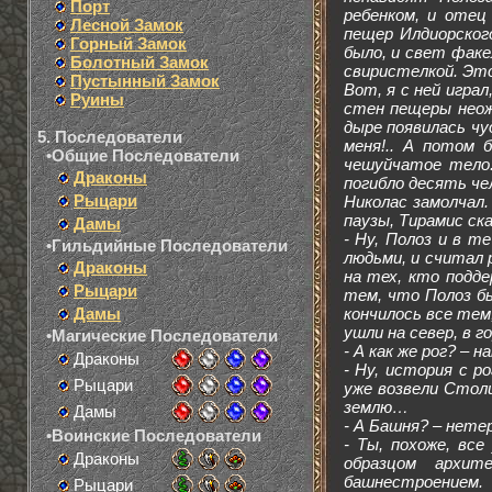
Порт
ребенком, и отец
Лесной Замок
пещер Илдиорског
Горный Замок
было, и свет факе
Болотный Замок
свиристелкой. Это
Пустынный Замок
Вот, я с ней играл
Руины
стен пещеры неожи
дыре появилась чу
5. Последователи
меня!.. А потом 
•Общие Последователи
чешуйчатое тело
Драконы
погибло десять че
Рыцари
Николас замолчал
паузы, Тирамис ска
Дамы
- Ну, Полоз и в т
•Гильдийные Последователи
людьми, и считал 
Драконы
на тех, кто подде
Рыцари
тем, что Полоз бы
Дамы
кончилось все тем
ушли на север, в г
•Магические Последователи
- А как же рог? – 
Драконы
- Ну, история с р
Рыцари
уже возвели Столи
землю…
Дамы
- А Башня? – нете
•Воинские Последователи
- Ты, похоже, все
Драконы
образцом архит
башнестроением.
Рыцари