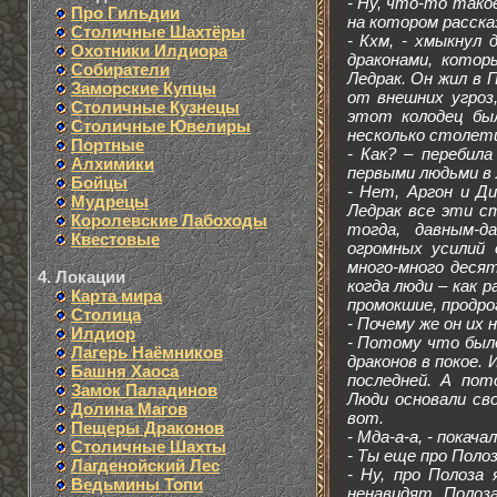
- Ну, что-то такое
Про Гильдии
на котором расска
Столичные Шахтёры
- Кхм, - хмыкнул 
Охотники Илдиора
драконами, котор
Собиратели
Ледрак. Он жил в 
Заморские Купцы
от внешних угроз
Столичные Кузнецы
этот колодец был
Столичные Ювелиры
несколько столети
Портные
- Как? – перебил
Алхимики
первыми людьми в 
Бойцы
- Нет, Аргон и Д
Мудрецы
Ледрак все эти с
Королевские Лабоходы
тогда, давным-д
Квестовые
огромных усилий 
много-много деся
4. Локации
когда люди – как р
Карта мира
промокшие, продро
Столица
- Почему же он их 
Илдиор
- Потому что был
Лагерь Наёмников
драконов в покое.
Башня Хаоса
последней. А пот
Замок Паладинов
Люди основали св
Долина Магов
вот.
Пещеры Драконов
- Мда-а-а, - покач
Столичные Шахты
- Ты еще про Поло
Лагденойский Лес
- Ну, про Полоза
Ведьмины Топи
ненавидят Поло