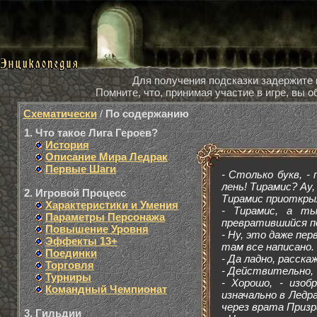
Для получения подсказки задержите
Помните, что, принимая участие в игре, вы
Схематически
/
По содержанию
1. Что такое Лига Героев?
История
Описание Мира Ледрак
Первые Шаги
- Cтолько букв, -
лень! Тирамис? Ау
2. Игровой Процесс
Тирамис приоткрыл
Характеристики и Умения
- Тирамис, а ты
Параметры Персонажа
превратившийся п
Повышение Уровня
- Ну, это даже пе
Эффекты 13+
там все написано.
Поединки
- Да ладно, расск
Торговля
- Действительно, 
Турниры
- Хорошо, - изоб
Командный Чемпионат
изначально в Ледр
через врата Призр
3. Гильдии