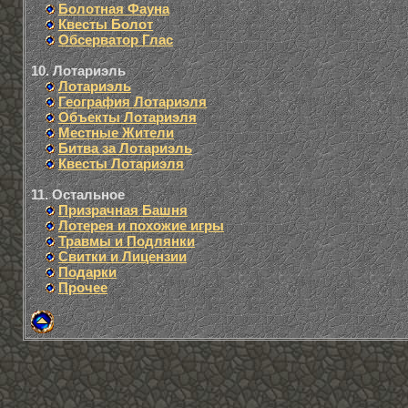
Болотная Фауна
Квесты Болот
Обсерватор Глас
10. Лотариэль
Лотариэль
География Лотариэля
Объекты Лотариэля
Местные Жители
Битва за Лотариэль
Квесты Лотариэля
11. Остальное
Призрачная Башня
Лотерея и похожие игры
Травмы и Подлянки
Свитки и Лицензии
Подарки
Прочее