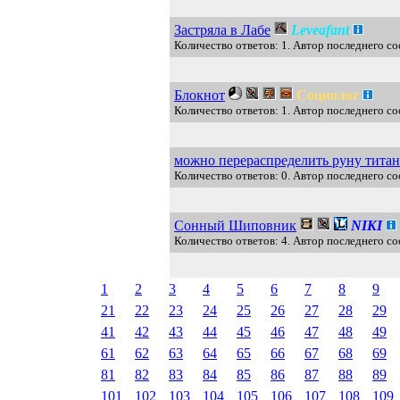
Застряла в Лабе
Leveafant
Количество ответов: 1. Автор последнего со
Блокнот
Социолог
Количество ответов: 1. Автор последнего с
можно перераспределить руну тита
Количество ответов: 0. Автор последнего с
Сонный Шиповник
NIKI
Количество ответов: 4. Автор последнего со
1
2
3
4
5
6
7
8
9
21
22
23
24
25
26
27
28
29
41
42
43
44
45
46
47
48
49
61
62
63
64
65
66
67
68
69
81
82
83
84
85
86
87
88
89
101
102
103
104
105
106
107
108
109