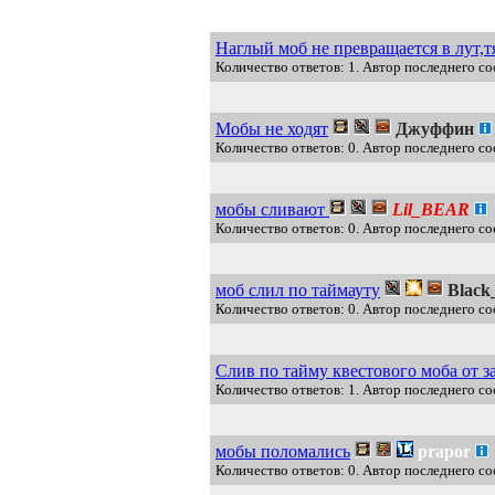
Наглый моб не превращается в лут,т
Количество ответов: 1. Автор последнего с
Мобы не ходят
Джуффин
Количество ответов: 0. Автор последнего 
мобы сливают
Lil_BEAR
Количество ответов: 0. Автор последнего с
моб слил по таймауту
Blac
Количество ответов: 0. Автор последнего с
Слив по тайму квестового моба от з
Количество ответов: 1. Автор последнего со
мобы поломались
prapor
Количество ответов: 0. Автор последнего со