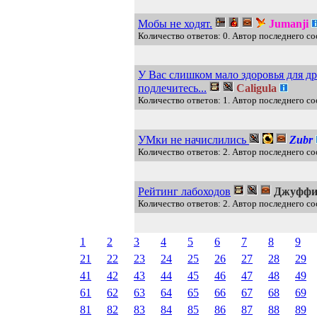
Мобы не ходят.
Jumanji
Количество ответов: 0. Автор последнего с
У Вас слишком мало здоровья для др
подлечитесь...
Caligula
Количество ответов: 1. Автор последнего со
УМки не начислились
Zubr
Количество ответов: 2. Автор последнего со
Рейтинг лабоходов
Джуффи
Количество ответов: 2. Автор последнего 
1
2
3
4
5
6
7
8
9
21
22
23
24
25
26
27
28
29
41
42
43
44
45
46
47
48
49
61
62
63
64
65
66
67
68
69
81
82
83
84
85
86
87
88
89