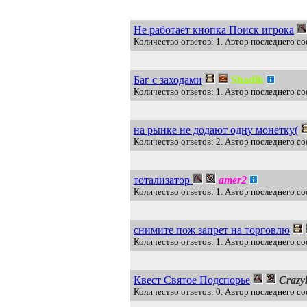
Не работает кнопка Поиск игрока
Количество ответов: 1. Автор последнего с
Баг с заходами
Shadik
Количество ответов: 1. Автор последнего со
на рынке не додают одну монетку(
Количество ответов: 2. Автор последнего 
тотализатор
amer2
Количество ответов: 1. Автор последнего с
снимите пож запрет на торговлю
Количество ответов: 1. Автор последнего с
Квест Святое Подспорье
Crazy
Количество ответов: 0. Автор последнего со