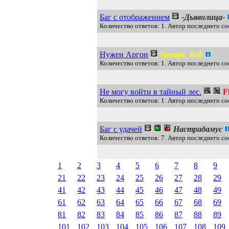
Баг с отображением
-Дьяволица-
Количество ответов: 1. Автор последнего 
Нужен Аргон
Sponge_Bob
Количество ответов: 1. Автор последнего с
Не могу войти в тайный лес.
F
Количество ответов: 1. Автор последнего со
Баг с удачей
Настрадамус
Количество ответов: 7. Автор последнего с
1
2
3
4
5
6
7
8
9
21
22
23
24
25
26
27
28
29
41
42
43
44
45
46
47
48
49
61
62
63
64
65
66
67
68
69
81
82
83
84
85
86
87
88
89
101
102
103
104
105
106
107
108
109