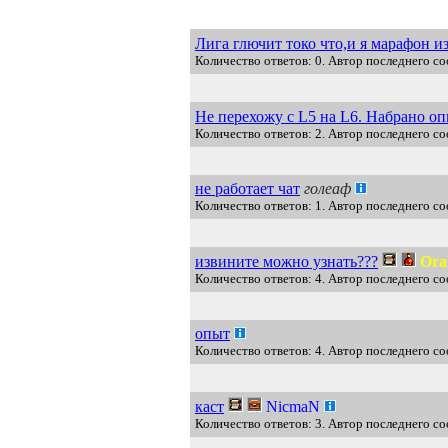
Лига глючит токо что,и я марафон из
Количество ответов: 0. Автор последнего с
Не перехожу с L5 на L6. Набрано оп
Количество ответов: 2. Автор последнего 
не работает чат
голеаф
Количество ответов: 1. Автор последнего со
извините можно узнать???
Ora
Количество ответов: 4. Автор последнего со
опыт
Количество ответов: 4. Автор последнего со
каст
NicmaN
Количество ответов: 3. Автор последнего со