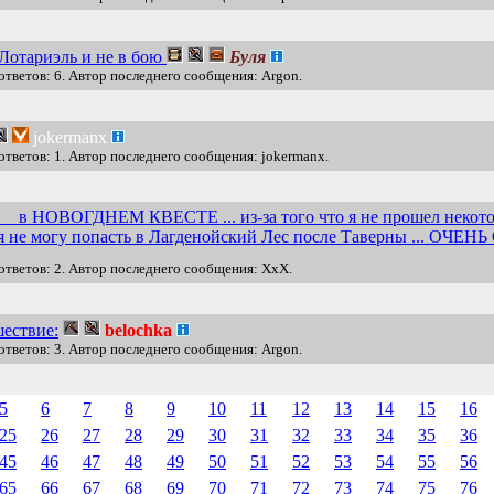
Лотариэль и не в бою
Буля
ответов: 6. Автор последнего сообщения: Argon.
jokermanx
ответов: 1. Автор последнего сообщения: jokermanx.
__в НОВОГДНЕМ КВЕСТЕ ... из-за того что я не прошел некот
. я не могу попасть в Лагденойский Лес после Таверны ... ОЧЕ
ответов: 2. Автор последнего сообщения: XxX.
ествие:
belochka
ответов: 3. Автор последнего сообщения: Argon.
5
6
7
8
9
10
11
12
13
14
15
16
25
26
27
28
29
30
31
32
33
34
35
36
45
46
47
48
49
50
51
52
53
54
55
56
65
66
67
68
69
70
71
72
73
74
75
76