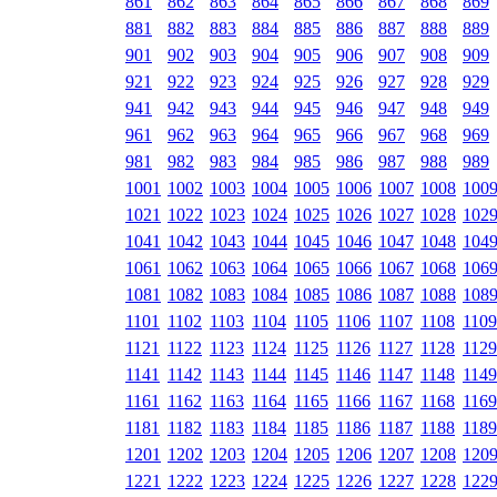
861
862
863
864
865
866
867
868
869
881
882
883
884
885
886
887
888
889
901
902
903
904
905
906
907
908
909
921
922
923
924
925
926
927
928
929
941
942
943
944
945
946
947
948
949
961
962
963
964
965
966
967
968
969
981
982
983
984
985
986
987
988
989
1001
1002
1003
1004
1005
1006
1007
1008
100
1021
1022
1023
1024
1025
1026
1027
1028
102
1041
1042
1043
1044
1045
1046
1047
1048
104
1061
1062
1063
1064
1065
1066
1067
1068
106
1081
1082
1083
1084
1085
1086
1087
1088
108
1101
1102
1103
1104
1105
1106
1107
1108
1109
1121
1122
1123
1124
1125
1126
1127
1128
1129
1141
1142
1143
1144
1145
1146
1147
1148
1149
1161
1162
1163
1164
1165
1166
1167
1168
1169
1181
1182
1183
1184
1185
1186
1187
1188
1189
1201
1202
1203
1204
1205
1206
1207
1208
120
1221
1222
1223
1224
1225
1226
1227
1228
122