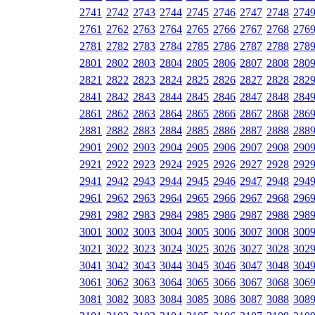
2741
2742
2743
2744
2745
2746
2747
2748
274
2761
2762
2763
2764
2765
2766
2767
2768
276
2781
2782
2783
2784
2785
2786
2787
2788
278
2801
2802
2803
2804
2805
2806
2807
2808
280
2821
2822
2823
2824
2825
2826
2827
2828
282
2841
2842
2843
2844
2845
2846
2847
2848
284
2861
2862
2863
2864
2865
2866
2867
2868
286
2881
2882
2883
2884
2885
2886
2887
2888
288
2901
2902
2903
2904
2905
2906
2907
2908
290
2921
2922
2923
2924
2925
2926
2927
2928
292
2941
2942
2943
2944
2945
2946
2947
2948
294
2961
2962
2963
2964
2965
2966
2967
2968
296
2981
2982
2983
2984
2985
2986
2987
2988
298
3001
3002
3003
3004
3005
3006
3007
3008
300
3021
3022
3023
3024
3025
3026
3027
3028
302
3041
3042
3043
3044
3045
3046
3047
3048
304
3061
3062
3063
3064
3065
3066
3067
3068
306
3081
3082
3083
3084
3085
3086
3087
3088
308