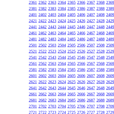
2361
2362
2363
2364
2365
2366
2367
2368
236
2381
2382
2383
2384
2385
2386
2387
2388
238
2401
2402
2403
2404
2405
2406
2407
2408
240
2421
2422
2423
2424
2425
2426
2427
2428
242
2441
2442
2443
2444
2445
2446
2447
2448
244
2461
2462
2463
2464
2465
2466
2467
2468
246
2481
2482
2483
2484
2485
2486
2487
2488
248
2501
2502
2503
2504
2505
2506
2507
2508
250
2521
2522
2523
2524
2525
2526
2527
2528
252
2541
2542
2543
2544
2545
2546
2547
2548
254
2561
2562
2563
2564
2565
2566
2567
2568
256
2581
2582
2583
2584
2585
2586
2587
2588
258
2601
2602
2603
2604
2605
2606
2607
2608
260
2621
2622
2623
2624
2625
2626
2627
2628
262
2641
2642
2643
2644
2645
2646
2647
2648
264
2661
2662
2663
2664
2665
2666
2667
2668
266
2681
2682
2683
2684
2685
2686
2687
2688
268
2701
2702
2703
2704
2705
2706
2707
2708
270
2721
2722
2723
2724
2725
2726
2727
2728
272