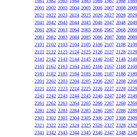
1981
1982
1983
1984
1985
1986
1987
1988
198
2001
2002
2003
2004
2005
2006
2007
2008
200
2021
2022
2023
2024
2025
2026
2027
2028
202
2041
2042
2043
2044
2045
2046
2047
2048
204
2061
2062
2063
2064
2065
2066
2067
2068
206
2081
2082
2083
2084
2085
2086
2087
2088
208
2101
2102
2103
2104
2105
2106
2107
2108
210
2121
2122
2123
2124
2125
2126
2127
2128
212
2141
2142
2143
2144
2145
2146
2147
2148
214
2161
2162
2163
2164
2165
2166
2167
2168
216
2181
2182
2183
2184
2185
2186
2187
2188
218
2201
2202
2203
2204
2205
2206
2207
2208
220
2221
2222
2223
2224
2225
2226
2227
2228
222
2241
2242
2243
2244
2245
2246
2247
2248
224
2261
2262
2263
2264
2265
2266
2267
2268
226
2281
2282
2283
2284
2285
2286
2287
2288
228
2301
2302
2303
2304
2305
2306
2307
2308
230
2321
2322
2323
2324
2325
2326
2327
2328
232
2341
2342
2343
2344
2345
2346
2347
2348
234