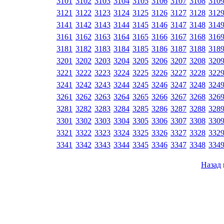
3101
3102
3103
3104
3105
3106
3107
3108
310
3121
3122
3123
3124
3125
3126
3127
3128
312
3141
3142
3143
3144
3145
3146
3147
3148
314
3161
3162
3163
3164
3165
3166
3167
3168
316
3181
3182
3183
3184
3185
3186
3187
3188
318
3201
3202
3203
3204
3205
3206
3207
3208
320
3221
3222
3223
3224
3225
3226
3227
3228
322
3241
3242
3243
3244
3245
3246
3247
3248
324
3261
3262
3263
3264
3265
3266
3267
3268
326
3281
3282
3283
3284
3285
3286
3287
3288
328
3301
3302
3303
3304
3305
3306
3307
3308
330
3321
3322
3323
3324
3325
3326
3327
3328
332
3341
3342
3343
3344
3345
3346
3347
3348
334
Назад