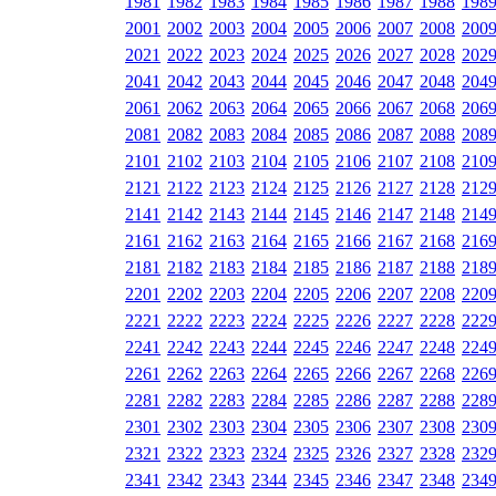
1981
1982
1983
1984
1985
1986
1987
1988
198
2001
2002
2003
2004
2005
2006
2007
2008
200
2021
2022
2023
2024
2025
2026
2027
2028
202
2041
2042
2043
2044
2045
2046
2047
2048
204
2061
2062
2063
2064
2065
2066
2067
2068
206
2081
2082
2083
2084
2085
2086
2087
2088
208
2101
2102
2103
2104
2105
2106
2107
2108
210
2121
2122
2123
2124
2125
2126
2127
2128
212
2141
2142
2143
2144
2145
2146
2147
2148
214
2161
2162
2163
2164
2165
2166
2167
2168
216
2181
2182
2183
2184
2185
2186
2187
2188
218
2201
2202
2203
2204
2205
2206
2207
2208
220
2221
2222
2223
2224
2225
2226
2227
2228
222
2241
2242
2243
2244
2245
2246
2247
2248
224
2261
2262
2263
2264
2265
2266
2267
2268
226
2281
2282
2283
2284
2285
2286
2287
2288
228
2301
2302
2303
2304
2305
2306
2307
2308
230
2321
2322
2323
2324
2325
2326
2327
2328
232
2341
2342
2343
2344
2345
2346
2347
2348
234