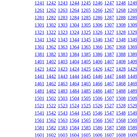
1241
1242
1243
1244
1245
1246
1247
1248
124
1261
1262
1263
1264
1265
1266
1267
1268
126
1281
1282
1283
1284
1285
1286
1287
1288
128
1301
1302
1303
1304
1305
1306
1307
1308
130
1321
1322
1323
1324
1325
1326
1327
1328
132
1341
1342
1343
1344
1345
1346
1347
1348
134
1361
1362
1363
1364
1365
1366
1367
1368
136
1381
1382
1383
1384
1385
1386
1387
1388
138
1401
1402
1403
1404
1405
1406
1407
1408
140
1421
1422
1423
1424
1425
1426
1427
1428
142
1441
1442
1443
1444
1445
1446
1447
1448
144
1461
1462
1463
1464
1465
1466
1467
1468
146
1481
1482
1483
1484
1485
1486
1487
1488
148
1501
1502
1503
1504
1505
1506
1507
1508
150
1521
1522
1523
1524
1525
1526
1527
1528
152
1541
1542
1543
1544
1545
1546
1547
1548
154
1561
1562
1563
1564
1565
1566
1567
1568
156
1581
1582
1583
1584
1585
1586
1587
1588
158
1601
1602
1603
1604
1605
1606
1607
1608
160