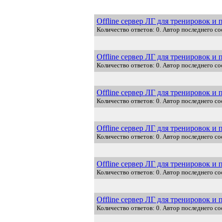
Offline сервер ЛГ для тренировок и 
Количество ответов: 0. Автор последнего со
Offline сервер ЛГ для тренировок и 
Количество ответов: 0. Автор последнего со
Offline сервер ЛГ для тренировок и 
Количество ответов: 0. Автор последнего со
Offline сервер ЛГ для тренировок и 
Количество ответов: 0. Автор последнего со
Offline сервер ЛГ для тренировок и 
Количество ответов: 0. Автор последнего со
Offline сервер ЛГ для тренировок и 
Количество ответов: 0. Автор последнего со