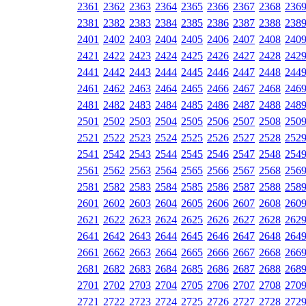
2361
2362
2363
2364
2365
2366
2367
2368
236
2381
2382
2383
2384
2385
2386
2387
2388
238
2401
2402
2403
2404
2405
2406
2407
2408
240
2421
2422
2423
2424
2425
2426
2427
2428
242
2441
2442
2443
2444
2445
2446
2447
2448
244
2461
2462
2463
2464
2465
2466
2467
2468
246
2481
2482
2483
2484
2485
2486
2487
2488
248
2501
2502
2503
2504
2505
2506
2507
2508
250
2521
2522
2523
2524
2525
2526
2527
2528
252
2541
2542
2543
2544
2545
2546
2547
2548
254
2561
2562
2563
2564
2565
2566
2567
2568
256
2581
2582
2583
2584
2585
2586
2587
2588
258
2601
2602
2603
2604
2605
2606
2607
2608
260
2621
2622
2623
2624
2625
2626
2627
2628
262
2641
2642
2643
2644
2645
2646
2647
2648
264
2661
2662
2663
2664
2665
2666
2667
2668
266
2681
2682
2683
2684
2685
2686
2687
2688
268
2701
2702
2703
2704
2705
2706
2707
2708
270
2721
2722
2723
2724
2725
2726
2727
2728
272