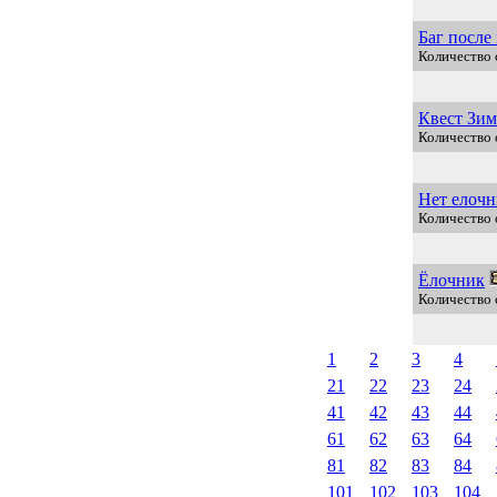
Баг после
Количество 
Квест Зим
Количество 
Нет елочн
Количество 
Ёлочник
Количество 
1
2
3
4
21
22
23
24
41
42
43
44
61
62
63
64
81
82
83
84
101
102
103
104