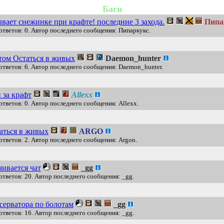
Баги
ывает снежинке при крафте! последние 3 захода.
Пипа
ответов: 0. Автор последнего сообщения: Пипаркукс.
стом Остаться в живых
Daemon_hunter
ответов: 6. Автор последнего сообщения: Daemon_hunter.
за крафт
Allexx
ответов: 0. Автор последнего сообщения: Allexx.
аться в живых
ARGO
ответов: 2. Автор последнего сообщения: Argon.
чивается чат
_gg
ответов: 20. Автор последнего сообщения: _gg.
серватора по болотам
_gg
ответов: 16. Автор последнего сообщения: _gg.