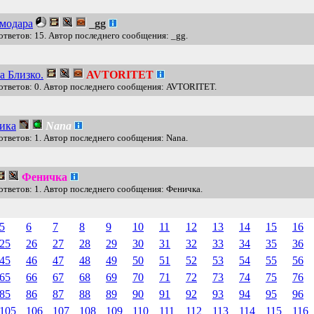
 модара
_gg
ответов: 15. Автор последнего сообщения: _gg.
а Близко.
AVTORITET
ответов: 0. Автор последнего сообщения: AVTORITET.
ика
Nana
ответов: 1. Автор последнего сообщения: Nana.
Феничка
ответов: 1. Автор последнего сообщения: Феничка.
5
6
7
8
9
10
11
12
13
14
15
16
25
26
27
28
29
30
31
32
33
34
35
36
45
46
47
48
49
50
51
52
53
54
55
56
65
66
67
68
69
70
71
72
73
74
75
76
85
86
87
88
89
90
91
92
93
94
95
96
105
106
107
108
109
110
111
112
113
114
115
116