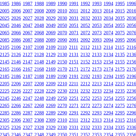
1985
1986
1987
1988
1989
1990
1991
1992
1993
1994
1995
199
2005
2006
2007
2008
2009
2010
2011
2012
2013
2014
2015
201
2025
2026
2027
2028
2029
2030
2031
2032
2033
2034
2035
203
2045
2046
2047
2048
2049
2050
2051
2052
2053
2054
2055
205
2065
2066
2067
2068
2069
2070
2071
2072
2073
2074
2075
207
2085
2086
2087
2088
2089
2090
2091
2092
2093
2094
2095
209
2105
2106
2107
2108
2109
2110
2111
2112
2113
2114
2115
2116
2125
2126
2127
2128
2129
2130
2131
2132
2133
2134
2135
213
2145
2146
2147
2148
2149
2150
2151
2152
2153
2154
2155
215
2165
2166
2167
2168
2169
2170
2171
2172
2173
2174
2175
217
2185
2186
2187
2188
2189
2190
2191
2192
2193
2194
2195
219
2205
2206
2207
2208
2209
2210
2211
2212
2213
2214
2215
221
2225
2226
2227
2228
2229
2230
2231
2232
2233
2234
2235
223
2245
2246
2247
2248
2249
2250
2251
2252
2253
2254
2255
225
2265
2266
2267
2268
2269
2270
2271
2272
2273
2274
2275
227
2285
2286
2287
2288
2289
2290
2291
2292
2293
2294
2295
229
2305
2306
2307
2308
2309
2310
2311
2312
2313
2314
2315
231
2325
2326
2327
2328
2329
2330
2331
2332
2333
2334
2335
233
2345
2346
2347
2348
2349
2350
2351
2352
2353
2354
2355
235