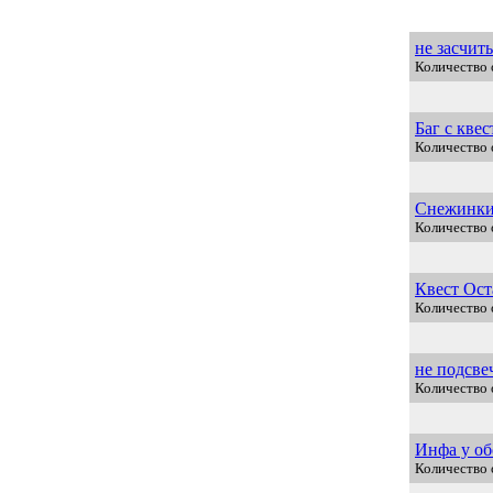
не засчит
Количество 
Баг с кве
Количество 
Снежинки 
Количество 
Квест Ост
Количество 
не подсве
Количество 
Инфа у об
Количество 