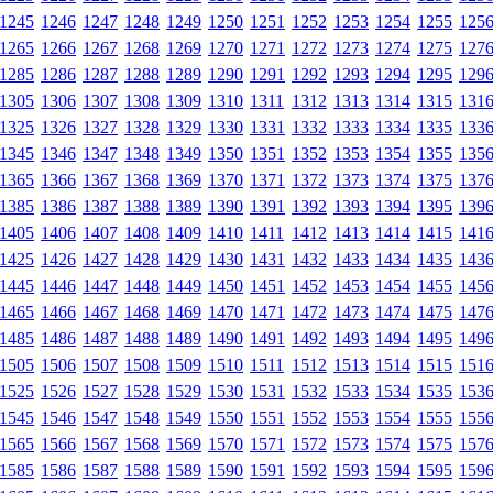
1245
1246
1247
1248
1249
1250
1251
1252
1253
1254
1255
125
1265
1266
1267
1268
1269
1270
1271
1272
1273
1274
1275
127
1285
1286
1287
1288
1289
1290
1291
1292
1293
1294
1295
129
1305
1306
1307
1308
1309
1310
1311
1312
1313
1314
1315
131
1325
1326
1327
1328
1329
1330
1331
1332
1333
1334
1335
133
1345
1346
1347
1348
1349
1350
1351
1352
1353
1354
1355
135
1365
1366
1367
1368
1369
1370
1371
1372
1373
1374
1375
137
1385
1386
1387
1388
1389
1390
1391
1392
1393
1394
1395
139
1405
1406
1407
1408
1409
1410
1411
1412
1413
1414
1415
141
1425
1426
1427
1428
1429
1430
1431
1432
1433
1434
1435
143
1445
1446
1447
1448
1449
1450
1451
1452
1453
1454
1455
145
1465
1466
1467
1468
1469
1470
1471
1472
1473
1474
1475
147
1485
1486
1487
1488
1489
1490
1491
1492
1493
1494
1495
149
1505
1506
1507
1508
1509
1510
1511
1512
1513
1514
1515
151
1525
1526
1527
1528
1529
1530
1531
1532
1533
1534
1535
153
1545
1546
1547
1548
1549
1550
1551
1552
1553
1554
1555
155
1565
1566
1567
1568
1569
1570
1571
1572
1573
1574
1575
157
1585
1586
1587
1588
1589
1590
1591
1592
1593
1594
1595
159