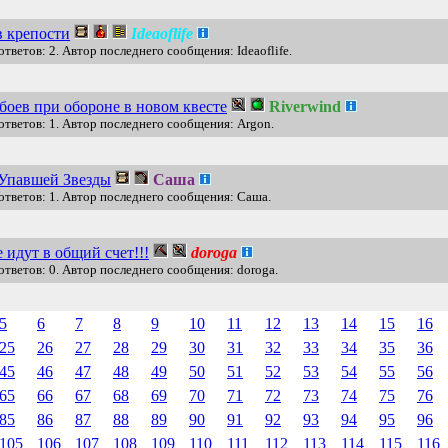
в крепости
Ideaoflife
тветов: 2. Автор последнего сообщения: Ideaoflife.
 боев при обороне в новом квесте
Riverwind
ответов: 1. Автор последнего сообщения: Argon.
 Упавшей Звезды
Саша
ответов: 1. Автор последнего сообщения: Саша.
 идут в общий счет!!!
doroga
ответов: 0. Автор последнего сообщения: doroga.
5
6
7
8
9
10
11
12
13
14
15
16
25
26
27
28
29
30
31
32
33
34
35
36
45
46
47
48
49
50
51
52
53
54
55
56
65
66
67
68
69
70
71
72
73
74
75
76
85
86
87
88
89
90
91
92
93
94
95
96
105
106
107
108
109
110
111
112
113
114
115
116