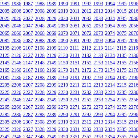
1985
1986
1987
1988
1989
1990
1991
1992
1993
1994
1995
199
2005
2006
2007
2008
2009
2010
2011
2012
2013
2014
2015
201
2025
2026
2027
2028
2029
2030
2031
2032
2033
2034
2035
203
2045
2046
2047
2048
2049
2050
2051
2052
2053
2054
2055
205
2065
2066
2067
2068
2069
2070
2071
2072
2073
2074
2075
207
2085
2086
2087
2088
2089
2090
2091
2092
2093
2094
2095
209
2105
2106
2107
2108
2109
2110
2111
2112
2113
2114
2115
2116
2125
2126
2127
2128
2129
2130
2131
2132
2133
2134
2135
213
2145
2146
2147
2148
2149
2150
2151
2152
2153
2154
2155
215
2165
2166
2167
2168
2169
2170
2171
2172
2173
2174
2175
217
2185
2186
2187
2188
2189
2190
2191
2192
2193
2194
2195
219
2205
2206
2207
2208
2209
2210
2211
2212
2213
2214
2215
221
2225
2226
2227
2228
2229
2230
2231
2232
2233
2234
2235
223
2245
2246
2247
2248
2249
2250
2251
2252
2253
2254
2255
225
2265
2266
2267
2268
2269
2270
2271
2272
2273
2274
2275
227
2285
2286
2287
2288
2289
2290
2291
2292
2293
2294
2295
229
2305
2306
2307
2308
2309
2310
2311
2312
2313
2314
2315
231
2325
2326
2327
2328
2329
2330
2331
2332
2333
2334
2335
233
2345
2346
2347
2348
2349
2350
2351
2352
2353
2354
2355
235