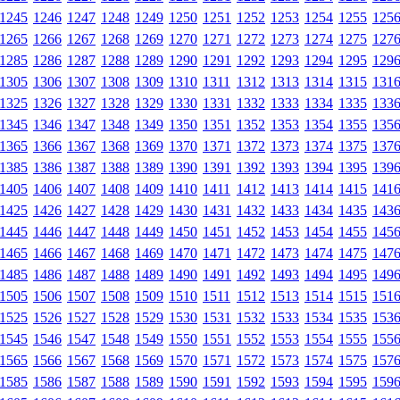
1245
1246
1247
1248
1249
1250
1251
1252
1253
1254
1255
125
1265
1266
1267
1268
1269
1270
1271
1272
1273
1274
1275
127
1285
1286
1287
1288
1289
1290
1291
1292
1293
1294
1295
129
1305
1306
1307
1308
1309
1310
1311
1312
1313
1314
1315
131
1325
1326
1327
1328
1329
1330
1331
1332
1333
1334
1335
133
1345
1346
1347
1348
1349
1350
1351
1352
1353
1354
1355
135
1365
1366
1367
1368
1369
1370
1371
1372
1373
1374
1375
137
1385
1386
1387
1388
1389
1390
1391
1392
1393
1394
1395
139
1405
1406
1407
1408
1409
1410
1411
1412
1413
1414
1415
141
1425
1426
1427
1428
1429
1430
1431
1432
1433
1434
1435
143
1445
1446
1447
1448
1449
1450
1451
1452
1453
1454
1455
145
1465
1466
1467
1468
1469
1470
1471
1472
1473
1474
1475
147
1485
1486
1487
1488
1489
1490
1491
1492
1493
1494
1495
149
1505
1506
1507
1508
1509
1510
1511
1512
1513
1514
1515
151
1525
1526
1527
1528
1529
1530
1531
1532
1533
1534
1535
153
1545
1546
1547
1548
1549
1550
1551
1552
1553
1554
1555
155
1565
1566
1567
1568
1569
1570
1571
1572
1573
1574
1575
157
1585
1586
1587
1588
1589
1590
1591
1592
1593
1594
1595
159