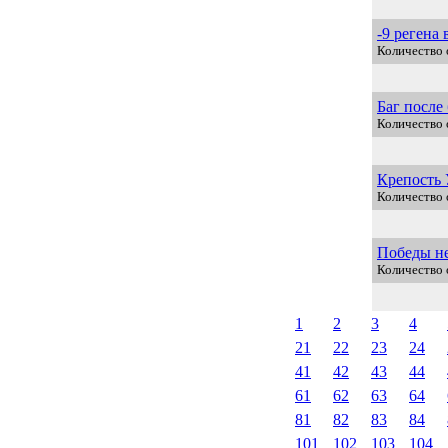
-9 регена 
Количество о
Баг после
Количество 
Крепость
Количество 
Победы не
Количество 
1
2
3
4
21
22
23
24
41
42
43
44
61
62
63
64
81
82
83
84
101
102
103
104