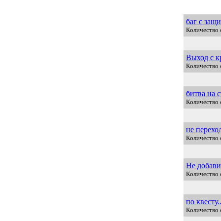
баг с защ
Количество 
Выход с к
Количество 
битва на 
Количество 
не перехо
Количество 
Не добави
Количество 
по квесту
Количество 