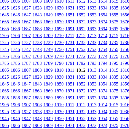
1605
1606
1607
1608
1609
1610
1611
1612
1613
1614
1615
161
1625
1626
1627
1628
1629
1630
1631
1632
1633
1634
1635
163
1645
1646
1647
1648
1649
1650
1651
1652
1653
1654
1655
165
1665
1666
1667
1668
1669
1670
1671
1672
1673
1674
1675
167
1685
1686
1687
1688
1689
1690
1691
1692
1693
1694
1695
169
1705
1706
1707
1708
1709
1710
1711
1712
1713
1714
1715
171
1725
1726
1727
1728
1729
1730
1731
1732
1733
1734
1735
173
1745
1746
1747
1748
1749
1750
1751
1752
1753
1754
1755
175
1765
1766
1767
1768
1769
1770
1771
1772
1773
1774
1775
177
1785
1786
1787
1788
1789
1790
1791
1792
1793
1794
1795
179
1805
1806
1807
1808
1809
1810
1811
1812
1813
1814
1815
181
1825
1826
1827
1828
1829
1830
1831
1832
1833
1834
1835
183
1845
1846
1847
1848
1849
1850
1851
1852
1853
1854
1855
185
1865
1866
1867
1868
1869
1870
1871
1872
1873
1874
1875
187
1885
1886
1887
1888
1889
1890
1891
1892
1893
1894
1895
189
1905
1906
1907
1908
1909
1910
1911
1912
1913
1914
1915
191
1925
1926
1927
1928
1929
1930
1931
1932
1933
1934
1935
193
1945
1946
1947
1948
1949
1950
1951
1952
1953
1954
1955
195
1965
1966
1967
1968
1969
1970
1971
1972
1973
1974
1975
197