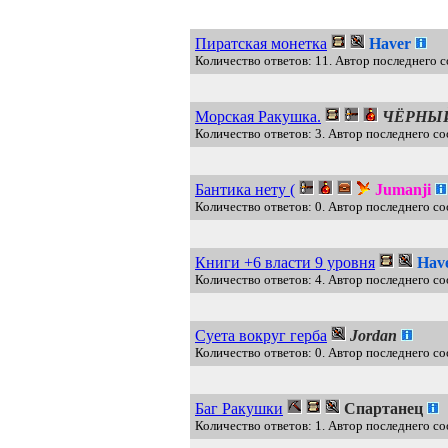
Пиратская монетка
Haver
Количество ответов: 11. Автор последнего 
Морская Ракушка.
ЧЁРНЫЙ
Количество ответов: 3. Автор последнего с
Бантика нету (
Jumanji
Количество ответов: 0. Автор последнего с
Книги +6 власти 9 уровня
Hav
Количество ответов: 4. Автор последнего с
Суета вокруг герба
Jordan
Количество ответов: 0. Автор последнего со
Баг Ракушки
Спартанец
Количество ответов: 1. Автор последнего с