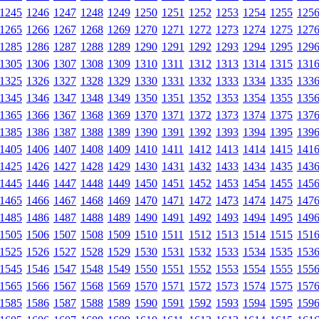
1245
1246
1247
1248
1249
1250
1251
1252
1253
1254
1255
125
1265
1266
1267
1268
1269
1270
1271
1272
1273
1274
1275
127
1285
1286
1287
1288
1289
1290
1291
1292
1293
1294
1295
129
1305
1306
1307
1308
1309
1310
1311
1312
1313
1314
1315
131
1325
1326
1327
1328
1329
1330
1331
1332
1333
1334
1335
133
1345
1346
1347
1348
1349
1350
1351
1352
1353
1354
1355
135
1365
1366
1367
1368
1369
1370
1371
1372
1373
1374
1375
137
1385
1386
1387
1388
1389
1390
1391
1392
1393
1394
1395
139
1405
1406
1407
1408
1409
1410
1411
1412
1413
1414
1415
141
1425
1426
1427
1428
1429
1430
1431
1432
1433
1434
1435
143
1445
1446
1447
1448
1449
1450
1451
1452
1453
1454
1455
145
1465
1466
1467
1468
1469
1470
1471
1472
1473
1474
1475
147
1485
1486
1487
1488
1489
1490
1491
1492
1493
1494
1495
149
1505
1506
1507
1508
1509
1510
1511
1512
1513
1514
1515
151
1525
1526
1527
1528
1529
1530
1531
1532
1533
1534
1535
153
1545
1546
1547
1548
1549
1550
1551
1552
1553
1554
1555
155
1565
1566
1567
1568
1569
1570
1571
1572
1573
1574
1575
157
1585
1586
1587
1588
1589
1590
1591
1592
1593
1594
1595
159