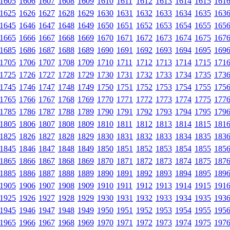
1605
1606
1607
1608
1609
1610
1611
1612
1613
1614
1615
161
1625
1626
1627
1628
1629
1630
1631
1632
1633
1634
1635
163
1645
1646
1647
1648
1649
1650
1651
1652
1653
1654
1655
165
1665
1666
1667
1668
1669
1670
1671
1672
1673
1674
1675
167
1685
1686
1687
1688
1689
1690
1691
1692
1693
1694
1695
169
1705
1706
1707
1708
1709
1710
1711
1712
1713
1714
1715
171
1725
1726
1727
1728
1729
1730
1731
1732
1733
1734
1735
173
1745
1746
1747
1748
1749
1750
1751
1752
1753
1754
1755
175
1765
1766
1767
1768
1769
1770
1771
1772
1773
1774
1775
177
1785
1786
1787
1788
1789
1790
1791
1792
1793
1794
1795
179
1805
1806
1807
1808
1809
1810
1811
1812
1813
1814
1815
181
1825
1826
1827
1828
1829
1830
1831
1832
1833
1834
1835
183
1845
1846
1847
1848
1849
1850
1851
1852
1853
1854
1855
185
1865
1866
1867
1868
1869
1870
1871
1872
1873
1874
1875
187
1885
1886
1887
1888
1889
1890
1891
1892
1893
1894
1895
189
1905
1906
1907
1908
1909
1910
1911
1912
1913
1914
1915
191
1925
1926
1927
1928
1929
1930
1931
1932
1933
1934
1935
193
1945
1946
1947
1948
1949
1950
1951
1952
1953
1954
1955
195
1965
1966
1967
1968
1969
1970
1971
1972
1973
1974
1975
197