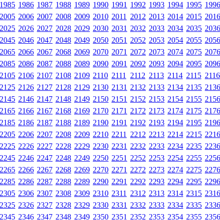
1985
1986
1987
1988
1989
1990
1991
1992
1993
1994
1995
199
2005
2006
2007
2008
2009
2010
2011
2012
2013
2014
2015
201
2025
2026
2027
2028
2029
2030
2031
2032
2033
2034
2035
203
2045
2046
2047
2048
2049
2050
2051
2052
2053
2054
2055
205
2065
2066
2067
2068
2069
2070
2071
2072
2073
2074
2075
207
2085
2086
2087
2088
2089
2090
2091
2092
2093
2094
2095
209
2105
2106
2107
2108
2109
2110
2111
2112
2113
2114
2115
2116
2125
2126
2127
2128
2129
2130
2131
2132
2133
2134
2135
213
2145
2146
2147
2148
2149
2150
2151
2152
2153
2154
2155
215
2165
2166
2167
2168
2169
2170
2171
2172
2173
2174
2175
217
2185
2186
2187
2188
2189
2190
2191
2192
2193
2194
2195
219
2205
2206
2207
2208
2209
2210
2211
2212
2213
2214
2215
221
2225
2226
2227
2228
2229
2230
2231
2232
2233
2234
2235
223
2245
2246
2247
2248
2249
2250
2251
2252
2253
2254
2255
225
2265
2266
2267
2268
2269
2270
2271
2272
2273
2274
2275
227
2285
2286
2287
2288
2289
2290
2291
2292
2293
2294
2295
229
2305
2306
2307
2308
2309
2310
2311
2312
2313
2314
2315
231
2325
2326
2327
2328
2329
2330
2331
2332
2333
2334
2335
233
2345
2346
2347
2348
2349
2350
2351
2352
2353
2354
2355
235