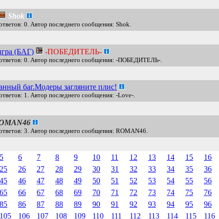
Shok
ответов: 0. Автор последнего сообщения: Shok.
игра (БАГ)
-ПОБЕДИТЕЛЬ-
ответов: 0. Автор последнего сообщения: -ПОБЕДИТЕЛЬ-.
анный баг.Модеры загляните плис!
ответов: 1. Автор последнего сообщения: -Love-.
OMAN46
ответов: 3. Автор последнего сообщения: ROMAN46.
5
6
7
8
9
10
11
12
13
14
15
16
25
26
27
28
29
30
31
32
33
34
35
36
45
46
47
48
49
50
51
52
53
54
55
56
65
66
67
68
69
70
71
72
73
74
75
76
85
86
87
88
89
90
91
92
93
94
95
96
105
106
107
108
109
110
111
112
113
114
115
116