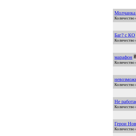
Молчанка 
Количество 
Баг? с КО
Количество 
марафон
Количество 
невозможн
Количество 
Не работа
Количество 
Герои Но
Количество