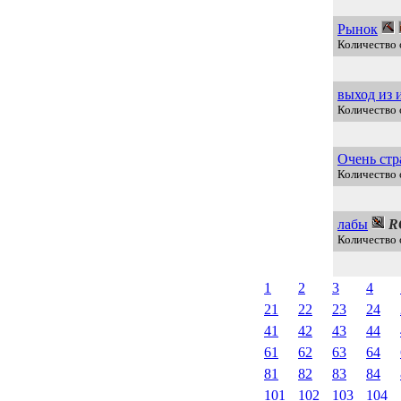
Рынок
Количество 
выход из 
Количество 
Очень стр
Количество 
лабы
R
Количество 
1
2
3
4
21
22
23
24
41
42
43
44
61
62
63
64
81
82
83
84
101
102
103
104