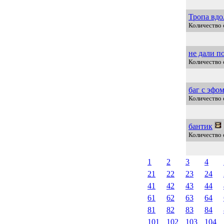
Тропа вдо
Количество 
не дали п
Количество 
баг с эфо
Количество 
бантик
Количество о
1
2
3
4
21
22
23
24
41
42
43
44
61
62
63
64
81
82
83
84
101
102
103
104