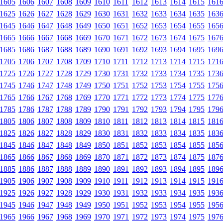
1605
1606
1607
1608
1609
1610
1611
1612
1613
1614
1615
161
1625
1626
1627
1628
1629
1630
1631
1632
1633
1634
1635
163
1645
1646
1647
1648
1649
1650
1651
1652
1653
1654
1655
165
1665
1666
1667
1668
1669
1670
1671
1672
1673
1674
1675
167
1685
1686
1687
1688
1689
1690
1691
1692
1693
1694
1695
169
1705
1706
1707
1708
1709
1710
1711
1712
1713
1714
1715
171
1725
1726
1727
1728
1729
1730
1731
1732
1733
1734
1735
173
1745
1746
1747
1748
1749
1750
1751
1752
1753
1754
1755
175
1765
1766
1767
1768
1769
1770
1771
1772
1773
1774
1775
177
1785
1786
1787
1788
1789
1790
1791
1792
1793
1794
1795
179
1805
1806
1807
1808
1809
1810
1811
1812
1813
1814
1815
181
1825
1826
1827
1828
1829
1830
1831
1832
1833
1834
1835
183
1845
1846
1847
1848
1849
1850
1851
1852
1853
1854
1855
185
1865
1866
1867
1868
1869
1870
1871
1872
1873
1874
1875
187
1885
1886
1887
1888
1889
1890
1891
1892
1893
1894
1895
189
1905
1906
1907
1908
1909
1910
1911
1912
1913
1914
1915
191
1925
1926
1927
1928
1929
1930
1931
1932
1933
1934
1935
193
1945
1946
1947
1948
1949
1950
1951
1952
1953
1954
1955
195
1965
1966
1967
1968
1969
1970
1971
1972
1973
1974
1975
197