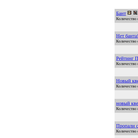
Бант
Количество 
Нет банта
Количество 
Рейтинг 
Количество 
Новый кв
Количество 
новый кве
Количество 
Пропали 
Количество 