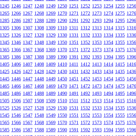
1245
1246
1247
1248
1249
1250
1251
1252
1253
1254
1255
125
1265
1266
1267
1268
1269
1270
1271
1272
1273
1274
1275
127
1285
1286
1287
1288
1289
1290
1291
1292
1293
1294
1295
129
1305
1306
1307
1308
1309
1310
1311
1312
1313
1314
1315
131
1325
1326
1327
1328
1329
1330
1331
1332
1333
1334
1335
133
1345
1346
1347
1348
1349
1350
1351
1352
1353
1354
1355
135
1365
1366
1367
1368
1369
1370
1371
1372
1373
1374
1375
137
1385
1386
1387
1388
1389
1390
1391
1392
1393
1394
1395
139
1405
1406
1407
1408
1409
1410
1411
1412
1413
1414
1415
141
1425
1426
1427
1428
1429
1430
1431
1432
1433
1434
1435
143
1445
1446
1447
1448
1449
1450
1451
1452
1453
1454
1455
145
1465
1466
1467
1468
1469
1470
1471
1472
1473
1474
1475
147
1485
1486
1487
1488
1489
1490
1491
1492
1493
1494
1495
149
1505
1506
1507
1508
1509
1510
1511
1512
1513
1514
1515
151
1525
1526
1527
1528
1529
1530
1531
1532
1533
1534
1535
153
1545
1546
1547
1548
1549
1550
1551
1552
1553
1554
1555
155
1565
1566
1567
1568
1569
1570
1571
1572
1573
1574
1575
157
1585
1586
1587
1588
1589
1590
1591
1592
1593
1594
1595
159