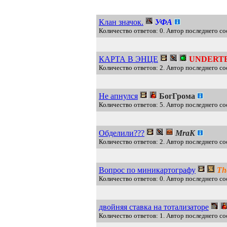
Клан значок.
УФА
Количество ответов: 0. Автор последнего с
КАРТА В ЭНЦЕ
UNDERT
Количество ответов: 2. Автор последнего
Не апнулся
БогГрома
Количество ответов: 5. Автор последнего с
Обделили???
MraK
Количество ответов: 2. Автор последнего с
Вопрос по миникартографу
Th
Количество ответов: 0. Автор последнего с
двойняя ставка на тотализаторе
Количество ответов: 1. Автор последнего с