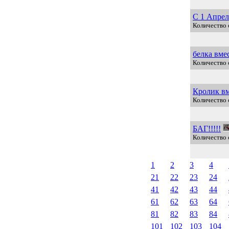
С 1 Апрел
Количество 
белка вме
Количество 
Кролик вм
Количество 
БАГ!!!!!
Количество о
1
2
3
4
21
22
23
24
41
42
43
44
61
62
63
64
81
82
83
84
101
102
103
104