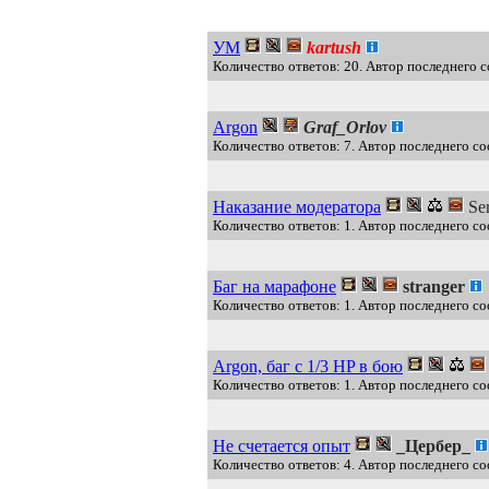
УМ
kartush
Количество ответов: 20. Автор последнего с
Argon
Graf_Orlov
Количество ответов: 7. Автор последнего с
Наказание модератора
Se
Количество ответов: 1. Автор последнего с
Баг на марафоне
stranger
Количество ответов: 1. Автор последнего соо
Argon, баг с 1/3 HP в бою
Количество ответов: 1. Автор последнего с
Не счетается опыт
_Цербер_
Количество ответов: 4. Автор последнего с