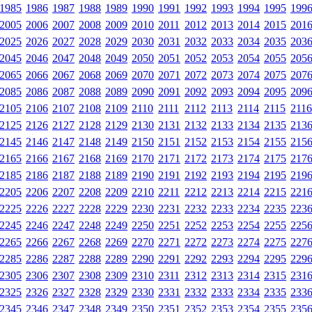
1985
1986
1987
1988
1989
1990
1991
1992
1993
1994
1995
199
2005
2006
2007
2008
2009
2010
2011
2012
2013
2014
2015
201
2025
2026
2027
2028
2029
2030
2031
2032
2033
2034
2035
203
2045
2046
2047
2048
2049
2050
2051
2052
2053
2054
2055
205
2065
2066
2067
2068
2069
2070
2071
2072
2073
2074
2075
207
2085
2086
2087
2088
2089
2090
2091
2092
2093
2094
2095
209
2105
2106
2107
2108
2109
2110
2111
2112
2113
2114
2115
2116
2125
2126
2127
2128
2129
2130
2131
2132
2133
2134
2135
213
2145
2146
2147
2148
2149
2150
2151
2152
2153
2154
2155
215
2165
2166
2167
2168
2169
2170
2171
2172
2173
2174
2175
217
2185
2186
2187
2188
2189
2190
2191
2192
2193
2194
2195
219
2205
2206
2207
2208
2209
2210
2211
2212
2213
2214
2215
221
2225
2226
2227
2228
2229
2230
2231
2232
2233
2234
2235
223
2245
2246
2247
2248
2249
2250
2251
2252
2253
2254
2255
225
2265
2266
2267
2268
2269
2270
2271
2272
2273
2274
2275
227
2285
2286
2287
2288
2289
2290
2291
2292
2293
2294
2295
229
2305
2306
2307
2308
2309
2310
2311
2312
2313
2314
2315
231
2325
2326
2327
2328
2329
2330
2331
2332
2333
2334
2335
233
2345
2346
2347
2348
2349
2350
2351
2352
2353
2354
2355
235