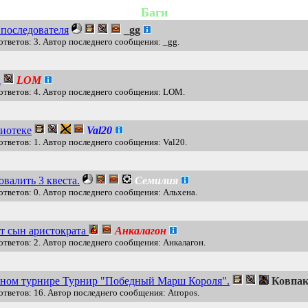
Баги
 последователя
_gg
ответов: 3. Автор последнего сообщения: _gg.
а
LOM
ответов: 4. Автор последнего сообщения: LOM.
лиотеке
Val20
ответов: 1. Автор последнего сообщения: Val20.
валить 3 квеста.
Семилия
ответов: 0. Автор последнего сообщения: Альхена.
ст сын аристократа
Анкалагон
ответов: 2. Автор последнего сообщения: Анкалагон.
рном турнире Турнир "Победный Марш Короля".
Ковпа
ответов: 16. Автор последнего сообщения: Atropos.