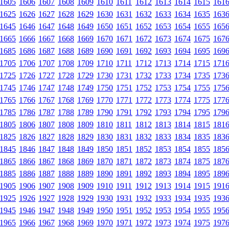
1605
1606
1607
1608
1609
1610
1611
1612
1613
1614
1615
161
1625
1626
1627
1628
1629
1630
1631
1632
1633
1634
1635
163
1645
1646
1647
1648
1649
1650
1651
1652
1653
1654
1655
165
1665
1666
1667
1668
1669
1670
1671
1672
1673
1674
1675
167
1685
1686
1687
1688
1689
1690
1691
1692
1693
1694
1695
169
1705
1706
1707
1708
1709
1710
1711
1712
1713
1714
1715
171
1725
1726
1727
1728
1729
1730
1731
1732
1733
1734
1735
173
1745
1746
1747
1748
1749
1750
1751
1752
1753
1754
1755
175
1765
1766
1767
1768
1769
1770
1771
1772
1773
1774
1775
177
1785
1786
1787
1788
1789
1790
1791
1792
1793
1794
1795
179
1805
1806
1807
1808
1809
1810
1811
1812
1813
1814
1815
181
1825
1826
1827
1828
1829
1830
1831
1832
1833
1834
1835
183
1845
1846
1847
1848
1849
1850
1851
1852
1853
1854
1855
185
1865
1866
1867
1868
1869
1870
1871
1872
1873
1874
1875
187
1885
1886
1887
1888
1889
1890
1891
1892
1893
1894
1895
189
1905
1906
1907
1908
1909
1910
1911
1912
1913
1914
1915
191
1925
1926
1927
1928
1929
1930
1931
1932
1933
1934
1935
193
1945
1946
1947
1948
1949
1950
1951
1952
1953
1954
1955
195
1965
1966
1967
1968
1969
1970
1971
1972
1973
1974
1975
197