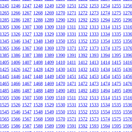
1245
1246
1247
1248
1249
1250
1251
1252
1253
1254
1255
125
1265
1266
1267
1268
1269
1270
1271
1272
1273
1274
1275
127
1285
1286
1287
1288
1289
1290
1291
1292
1293
1294
1295
129
1305
1306
1307
1308
1309
1310
1311
1312
1313
1314
1315
131
1325
1326
1327
1328
1329
1330
1331
1332
1333
1334
1335
133
1345
1346
1347
1348
1349
1350
1351
1352
1353
1354
1355
135
1365
1366
1367
1368
1369
1370
1371
1372
1373
1374
1375
137
1385
1386
1387
1388
1389
1390
1391
1392
1393
1394
1395
139
1405
1406
1407
1408
1409
1410
1411
1412
1413
1414
1415
141
1425
1426
1427
1428
1429
1430
1431
1432
1433
1434
1435
143
1445
1446
1447
1448
1449
1450
1451
1452
1453
1454
1455
145
1465
1466
1467
1468
1469
1470
1471
1472
1473
1474
1475
147
1485
1486
1487
1488
1489
1490
1491
1492
1493
1494
1495
149
1505
1506
1507
1508
1509
1510
1511
1512
1513
1514
1515
151
1525
1526
1527
1528
1529
1530
1531
1532
1533
1534
1535
153
1545
1546
1547
1548
1549
1550
1551
1552
1553
1554
1555
155
1565
1566
1567
1568
1569
1570
1571
1572
1573
1574
1575
157
1585
1586
1587
1588
1589
1590
1591
1592
1593
1594
1595
159