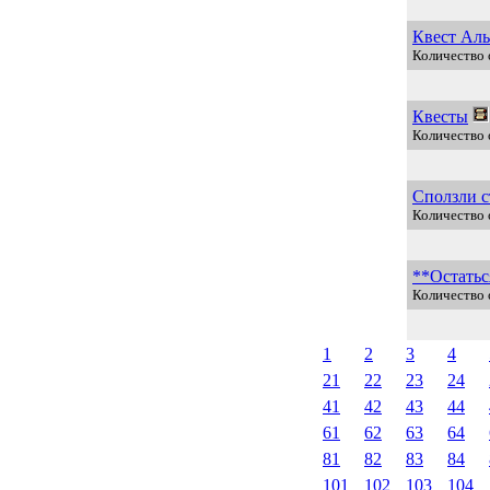
Квест Ал
Количество 
Квесты
Количество 
Сползли с
Количество 
**Остатьс
Количество 
1
2
3
4
21
22
23
24
41
42
43
44
61
62
63
64
81
82
83
84
101
102
103
104