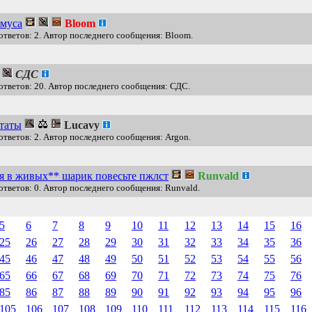
ьмуса
Bloom
ответов: 2. Автор последнего сообщения: Bloom.
СДС
ответов: 20. Автор последнего сообщения: СДС.
таты
Lucavy
ответов: 2. Автор последнего сообщения: Argon.
я в живых** шарик повесьте пжлст
Runvald
ответов: 0. Автор последнего сообщения: Runvald.
5
6
7
8
9
10
11
12
13
14
15
16
25
26
27
28
29
30
31
32
33
34
35
36
45
46
47
48
49
50
51
52
53
54
55
56
65
66
67
68
69
70
71
72
73
74
75
76
85
86
87
88
89
90
91
92
93
94
95
96
105
106
107
108
109
110
111
112
113
114
115
116