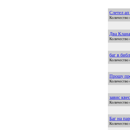
Слетел ап
Количество 
Два Клан
Количество 
баг в биб
Количество 
Прошу про
Количество 
завис кве
Количество 
Баг на па
Количество 