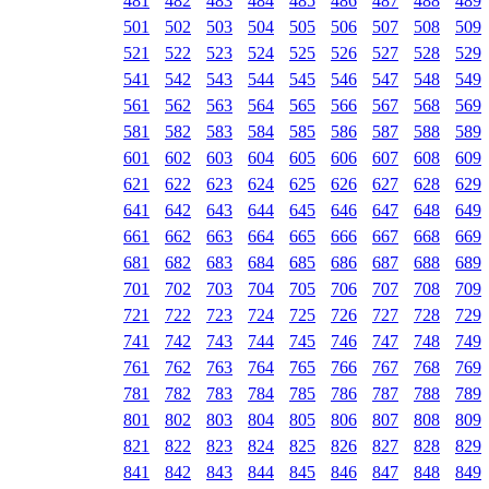
481
482
483
484
485
486
487
488
489
501
502
503
504
505
506
507
508
509
521
522
523
524
525
526
527
528
529
541
542
543
544
545
546
547
548
549
561
562
563
564
565
566
567
568
569
581
582
583
584
585
586
587
588
589
601
602
603
604
605
606
607
608
609
621
622
623
624
625
626
627
628
629
641
642
643
644
645
646
647
648
649
661
662
663
664
665
666
667
668
669
681
682
683
684
685
686
687
688
689
701
702
703
704
705
706
707
708
709
721
722
723
724
725
726
727
728
729
741
742
743
744
745
746
747
748
749
761
762
763
764
765
766
767
768
769
781
782
783
784
785
786
787
788
789
801
802
803
804
805
806
807
808
809
821
822
823
824
825
826
827
828
829
841
842
843
844
845
846
847
848
849