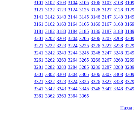
3101
3102
3103
3104
3105
3106
3107
3108
310
3121
3122
3123
3124
3125
3126
3127
3128
312
3141
3142
3143
3144
3145
3146
3147
3148
314
3161
3162
3163
3164
3165
3166
3167
3168
316
3181
3182
3183
3184
3185
3186
3187
3188
318
3201
3202
3203
3204
3205
3206
3207
3208
320
3221
3222
3223
3224
3225
3226
3227
3228
322
3241
3242
3243
3244
3245
3246
3247
3248
324
3261
3262
3263
3264
3265
3266
3267
3268
326
3281
3282
3283
3284
3285
3286
3287
3288
328
3301
3302
3303
3304
3305
3306
3307
3308
330
3321
3322
3323
3324
3325
3326
3327
3328
332
3341
3342
3343
3344
3345
3346
3347
3348
334
3361
3362
3363
3364
3365
Назад