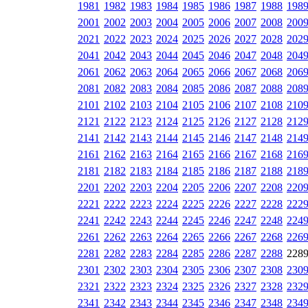
1981
1982
1983
1984
1985
1986
1987
1988
198
2001
2002
2003
2004
2005
2006
2007
2008
200
2021
2022
2023
2024
2025
2026
2027
2028
202
2041
2042
2043
2044
2045
2046
2047
2048
204
2061
2062
2063
2064
2065
2066
2067
2068
206
2081
2082
2083
2084
2085
2086
2087
2088
208
2101
2102
2103
2104
2105
2106
2107
2108
210
2121
2122
2123
2124
2125
2126
2127
2128
212
2141
2142
2143
2144
2145
2146
2147
2148
214
2161
2162
2163
2164
2165
2166
2167
2168
216
2181
2182
2183
2184
2185
2186
2187
2188
218
2201
2202
2203
2204
2205
2206
2207
2208
220
2221
2222
2223
2224
2225
2226
2227
2228
222
2241
2242
2243
2244
2245
2246
2247
2248
224
2261
2262
2263
2264
2265
2266
2267
2268
226
2281
2282
2283
2284
2285
2286
2287
2288
228
2301
2302
2303
2304
2305
2306
2307
2308
230
2321
2322
2323
2324
2325
2326
2327
2328
232
2341
2342
2343
2344
2345
2346
2347
2348
234