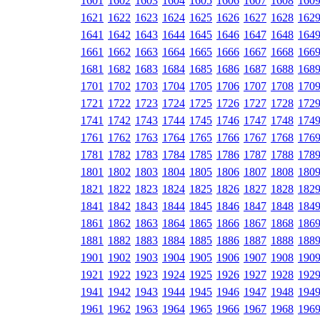
1601
1602
1603
1604
1605
1606
1607
1608
160
1621
1622
1623
1624
1625
1626
1627
1628
162
1641
1642
1643
1644
1645
1646
1647
1648
164
1661
1662
1663
1664
1665
1666
1667
1668
166
1681
1682
1683
1684
1685
1686
1687
1688
168
1701
1702
1703
1704
1705
1706
1707
1708
170
1721
1722
1723
1724
1725
1726
1727
1728
172
1741
1742
1743
1744
1745
1746
1747
1748
174
1761
1762
1763
1764
1765
1766
1767
1768
176
1781
1782
1783
1784
1785
1786
1787
1788
178
1801
1802
1803
1804
1805
1806
1807
1808
180
1821
1822
1823
1824
1825
1826
1827
1828
182
1841
1842
1843
1844
1845
1846
1847
1848
184
1861
1862
1863
1864
1865
1866
1867
1868
186
1881
1882
1883
1884
1885
1886
1887
1888
188
1901
1902
1903
1904
1905
1906
1907
1908
190
1921
1922
1923
1924
1925
1926
1927
1928
192
1941
1942
1943
1944
1945
1946
1947
1948
194
1961
1962
1963
1964
1965
1966
1967
1968
196