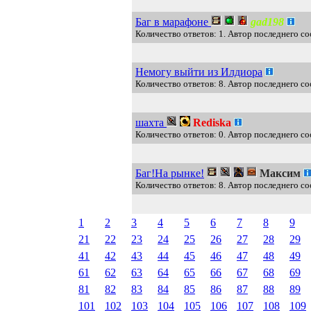
Баг в марафоне
gad198
Количество ответов: 1. Автор последнего с
Немогу выйти из Илдиора
Количество ответов: 8. Автор последнего с
шахта
Rediska
Количество ответов: 0. Автор последнего со
Баг!На рынке!
Максим
Количество ответов: 8. Автор последнего 
1
2
3
4
5
6
7
8
9
21
22
23
24
25
26
27
28
29
41
42
43
44
45
46
47
48
49
61
62
63
64
65
66
67
68
69
81
82
83
84
85
86
87
88
89
101
102
103
104
105
106
107
108
109