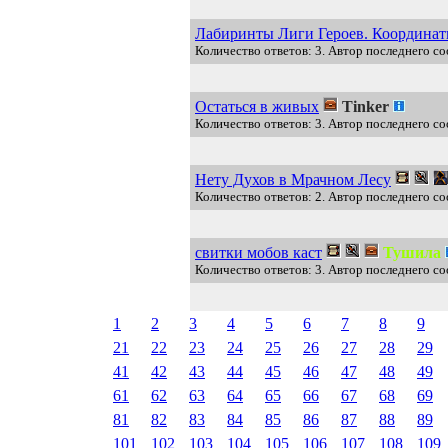
Лабиринты Лиги Героев. Координат
Количество ответов: 3. Автор последнего с
Остаться в живых
Tinker
Количество ответов: 3. Автор последнего со
Нету Духов в Мрачном Лесу
Количество ответов: 2. Автор последнего 
свитки мобов каст
Тушила
Количество ответов: 3. Автор последнего с
1
2
3
4
5
6
7
8
9
21
22
23
24
25
26
27
28
29
41
42
43
44
45
46
47
48
49
61
62
63
64
65
66
67
68
69
81
82
83
84
85
86
87
88
89
101
102
103
104
105
106
107
108
109