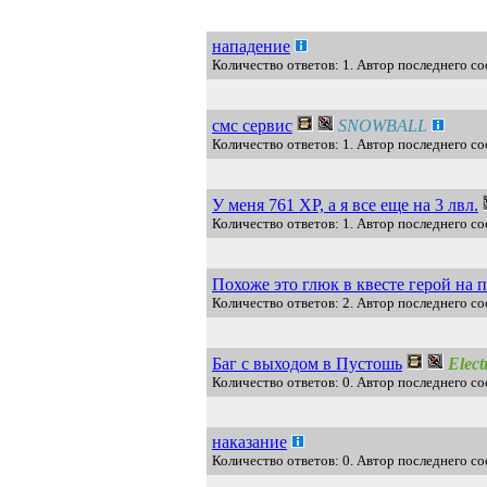
нападение
Количество ответов: 1. Автор последнего 
смс сервис
SNOWBALL
Количество ответов: 1. Автор последнего с
У меня 761 ХР, а я все еще на 3 лвл.
Количество ответов: 1. Автор последнего со
Похоже это глюк в квесте герой на 
Количество ответов: 2. Автор последнего с
Баг с выходом в Пустошь
Elect
Количество ответов: 0. Автор последнего со
наказание
Количество ответов: 0. Автор последнего