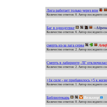
Лига работает только через впн
Количество ответов: 0. Автор последнего со
Баг в однодгевке
--Адрен
Количество ответов: 6. Автор последнего со
смерть из-за лага серва
Artef
Количество ответов: 2. Автор последнего со
Смерть в лабиринте, ЛГ отключилась
Количество ответов: 2. Автор последнего с
+1к силе - не прибавилось +5 к жиз
Количество ответов: 1. Автор последнего с
Библиотекарь
Вельхеор
Количество ответов: 0. Автор последнего с